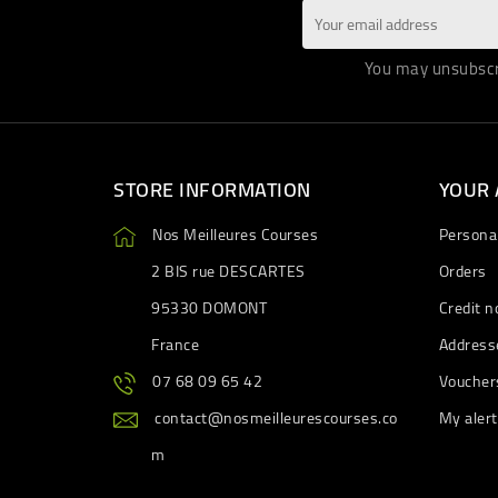
You may unsubscri
STORE INFORMATION
YOUR
Nos Meilleures Courses
Personal
2 BIS rue DESCARTES
Orders
95330 DOMONT
Credit n
France
Address
07 68 09 65 42
Voucher
contact@nosmeilleurescourses.co
My aler
m