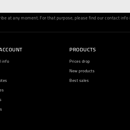
be at any moment. For that purpose, please find our contact info in
 ACCOUNT
PRODUCTS
 info
Prices drop
New products
otes
Best sales
es
s
ts