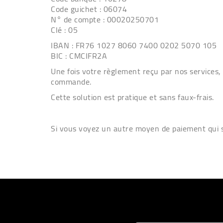
Code guichet : 06074
N° de compte : 00020250701
Clé : 05
IBAN : FR76 1027 8060 7400 0202 5070 105
BIC : CMCIFR2A
Une fois votre règlement reçu par nos services,
commande.
Cette solution est pratique et sans faux-frais.
Si vous voyez un autre moyen de paiement qui se