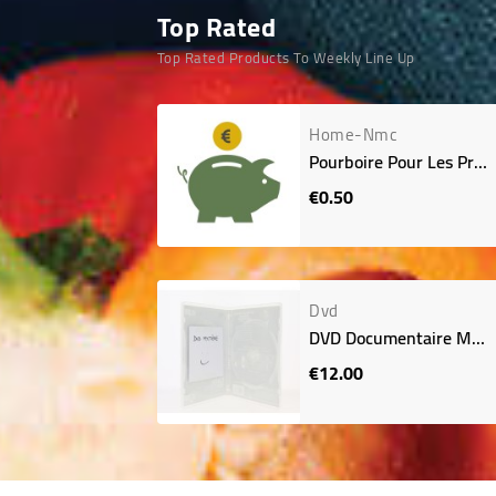
Top Rated
Top Rated Products To Weekly Line Up
Home-Nmc
Pourboire Pour Les Préparatrices Et Préparateurs
€0.50
Price
Dvd
DVD Documentaire Mystère Choisi Pour Vous
€12.00
Price