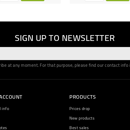
SIGN UP TO NEWSLETTER
be at any moment. For that purpose, please find our contact info in
 ACCOUNT
PRODUCTS
 info
Prices drop
New products
otes
Best sales