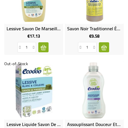
Lessive Savon De Marseille 100% Naturelle - 2 L
Savon Noir Traditionnel Écologique
€17.13
€9.58
Price
Price
Out-of-Stock
Lessive Liquide Savon De Marseille - 5 L
Assouplissant Douceur Et Souplesse Lavandin Sans Parfum De Synthèse