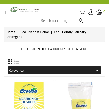
CATEGORY
0
SPECIAL

OFFERS
Home
Eco Friendly Home
Eco Friendly Laundry
Detergent
GROCERY
ECO FRIENDLY LAUNDRY DETERGENT
BEVERAGES
HYGIENE
&
Relevance

ORGANIC
CARE
HEALTH
&
WELFARE