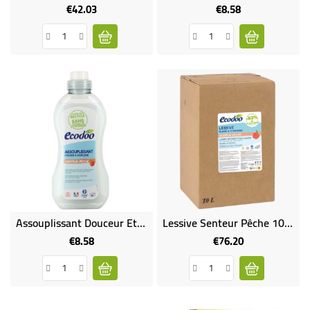
€42.03
€8.58
Price
Price
Assouplissant Douceur Et Souplesse Senteur Pêche Sans Parfum De Synthèse
Lessive Senteur Pêche 100% Naturelle - 10 L
€8.58
€76.20
Price
Price