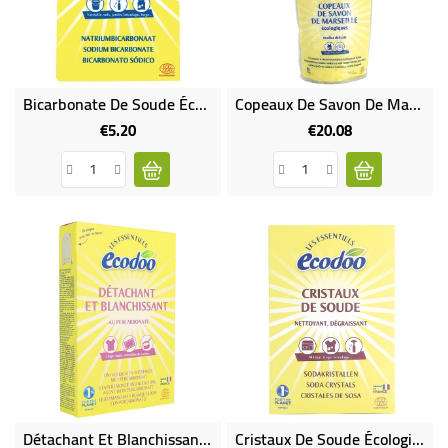
BABY
ENTERTAINMENT
Bicarbonate De Soude Écologique
Copeaux De Savon De Marseille Pour Un Lavage À La Main Écologique
€5.20
€20.08
Price
Price
Détachant Et Blanchissant Écologique
Cristaux De Soude Écologiques