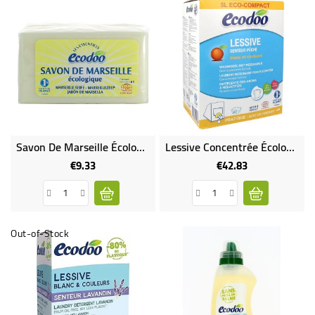
Savon De Marseille Écologique
Lessive Concentrée Écologique Senteur Pêche En Bidon
€9.33
€42.83
Price
Price
Out-of-Stock