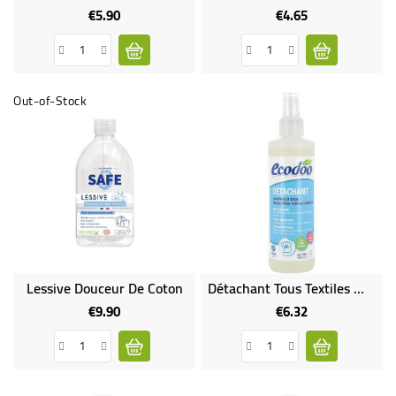
€5.90
€4.65
Price
Price
Out-of-Stock
Lessive Douceur De Coton
Détachant Tous Textiles Même Délicats
€9.90
€6.32
Price
Price