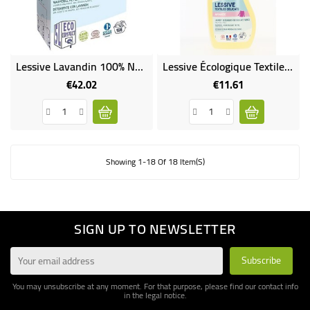
Lessive Lavandin 100% Naturelle - 5 L
Lessive Écologique Textiles Délicats
€42.02
€11.61
Price
Price
Showing 1-18 Of 18 Item(s)
SIGN UP TO NEWSLETTER
You may unsubscribe at any moment. For that purpose, please find our contact info
in the legal notice.