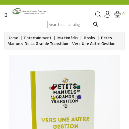
CATEGORY
0
SPECIAL

OFFERS
Home
Entertainment
Multimédia
Books
Petits
Manuels De La Grande Transition - Vers Une Autre Gestion
GROCERY
BEVERAGES
HYGIENE
&
ORGANIC
CARE
HEALTH
&
WELFARE