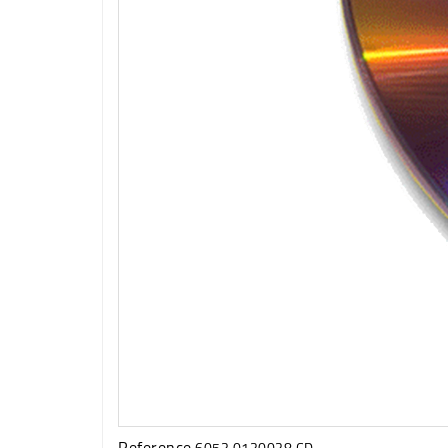
Reference
6053.0130038 CD