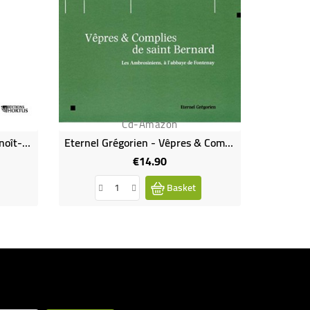
Cd-Amazon
L'Art De La Fugue À Saint-Benoît-Sur-Loire
Eternel Grégorien - Vêpres & Complies De Saint Bernard
€14.90
Price
Basket