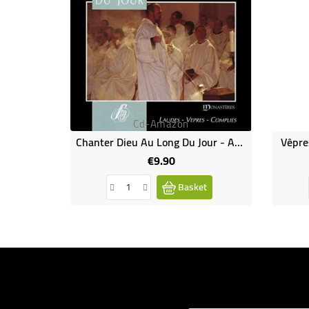
Cd-Amazon
Chanter Dieu Au Long Du Jour - Abbaye De La Pierre-Qui-Vire
Vêpres
€9.90
Price
Basket