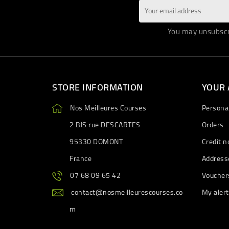
You may unsubscri
STORE INFORMATION
YOUR
Nos Meilleures Courses
Personal
2 BIS rue DESCARTES
Orders
95330 DOMONT
Credit n
France
Address
07 68 09 65 42
Voucher
contact@nosmeilleurescourses.co
My aler
m