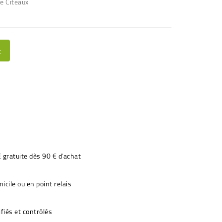
de Citeaux
t
€ gratuite dès 90 € d'achat
icile ou en point relais
fiés et contrôlés