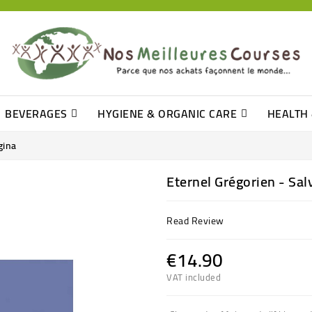
BEVERAGES
HYGIENE & ORGANIC CARE
HEALTH
Barre De Céréales, Pâte D\'amande
Tomate (purée, Coulis, Concentré....)
Levure De Bière Et Germe De Blé
Oil, Vinegar & French Dressing
Mustard, Ketchup & Mayonnaise
Q-Tip, Cleansing Disks & Cottons
gina
Eternel Grégorien - Sal
Read Review
€14.90
VAT included