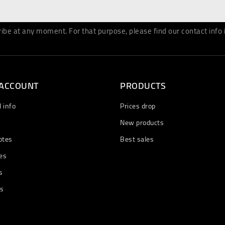
be at any moment. For that purpose, please find our contact info in
 ACCOUNT
PRODUCTS
 info
Prices drop
New products
otes
Best sales
es
s
ts