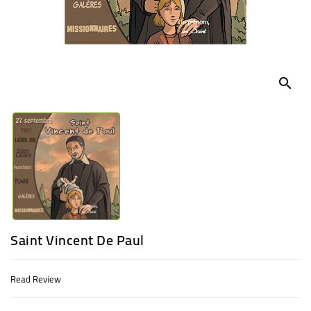
BABY
ENTERTAINMENT
search
Saint Vincent De Paul
Read Review