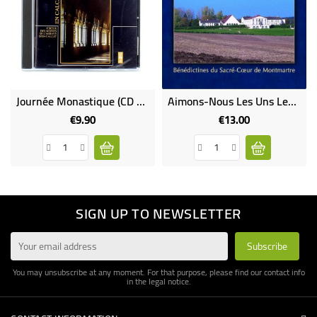
Journée Monastique (CD Occasion)
Aimons-Nous Les Uns Les Autres - Sacré Coeur De Montmartre
€9.90
€13.00
Price
Price
SIGN UP TO NEWSLETTER
You may unsubscribe at any moment. For that purpose, please find our contact info
in the legal notice.