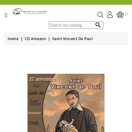
CATEGORY
0
SPECIAL

OFFERS
Home
CD Amazon
Saint Vincent De Paul
GROCERY
BEVERAGES
HYGIENE
&
ORGANIC
CARE
HEALTH
&
WELFARE