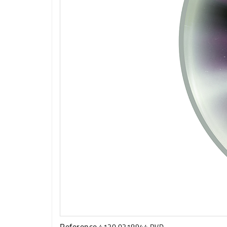
Reference
4130.0218944 DVD