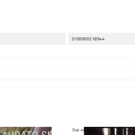
3700000218944
Out-of-Stock