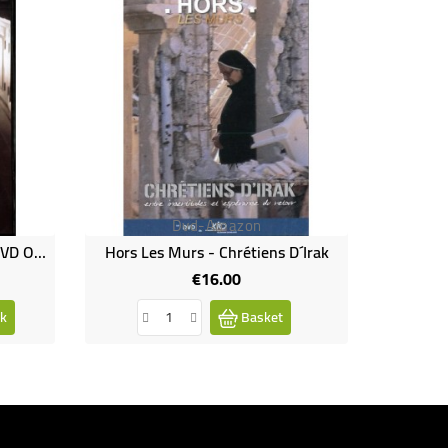
Dvd-Amazon
Le Carmel Du Pater Noster (DVD Occasion)
Hors Les Murs - Chrétiens D´Irak
€16.00
Price
ck
Basket