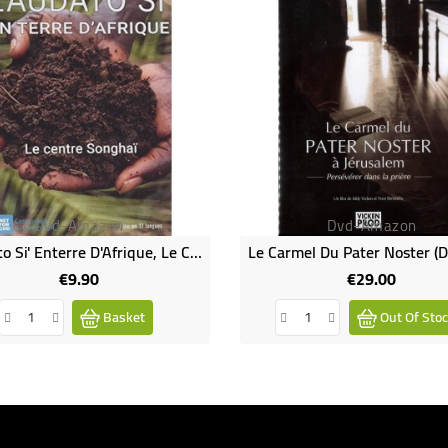
Dvd-Amazon
Dvd-Amazon
Laudato Si' Enterre D'Afrique, Le Centre Songhaï
€9.90
€29.00
Price
Price
Basket
Out Of Sto