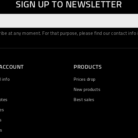
SIGN UP TO NEWSLETTER
be at any moment. For that purpose, please find our contact info in
 ACCOUNT
PRODUCTS
 info
Prices drop
New products
otes
Best sales
es
s
ts