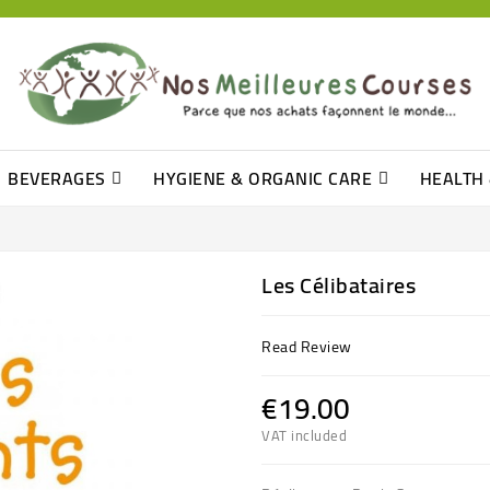
BEVERAGES
HYGIENE & ORGANIC CARE
HEALTH
Barre De Céréales, Pâte D\'amande
Tomate (purée, Coulis, Concentré....)
Levure De Bière Et Germe De Blé
Oil, Vinegar & French Dressing
Mustard, Ketchup & Mayonnaise
Q-Tip, Cleansing Disks & Cottons
Les Célibataires
Read Review
€19.00
VAT included