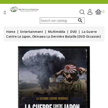
CATEGORY
0
SPECIAL

OFFERS
Home
Entertainment
Multimédia
DVD
La Guerre
Contre Le Japon, Okinawa La Dernière Bataille (DVD Occasion)
GROCERY
BEVERAGES
HYGIENE
&
ORGANIC
CARE
HEALTH
&
WELFARE