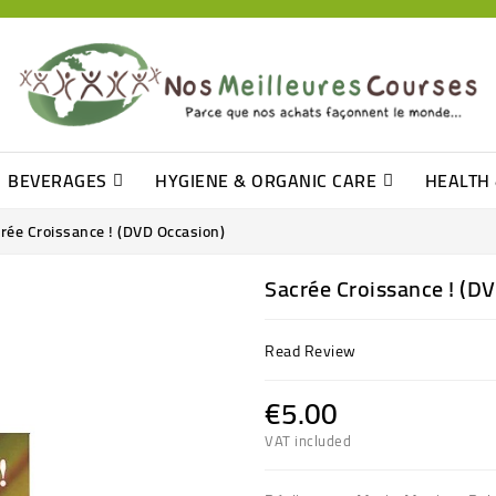
BEVERAGES
HYGIENE & ORGANIC CARE
HEALTH
Barre De Céréales, Pâte D\'amande
Tomate (purée, Coulis, Concentré....)
Levure De Bière Et Germe De Blé
Oil, Vinegar & French Dressing
Mustard, Ketchup & Mayonnaise
Q-Tip, Cleansing Disks & Cottons
rée Croissance ! (DVD Occasion)
Sacrée Croissance ! (D
Read Review
€5.00
VAT included