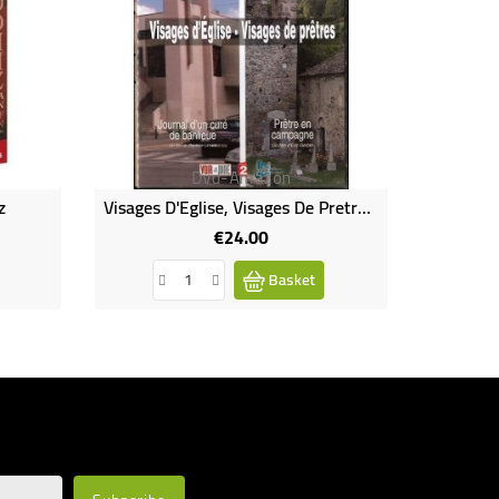
Dvd-Amazon
z
Visages D'Eglise, Visages De Pretres (DVD Occasion)
La Dette
€24.00
Price
Basket