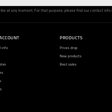
be at any moment. For that purpose, please find our contact info in
 ACCOUNT
PRODUCTS
 info
Prices drop
New products
otes
Best sales
es
s
ts