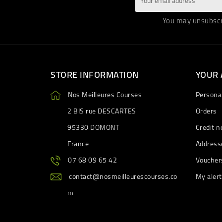
You may unsubscri
STORE INFORMATION
YOUR
Nos Meilleures Courses
Personal
2 BIS rue DESCARTES
Orders
95330 DOMONT
Credit n
France
Address
07 68 09 65 42
Voucher
contact@nosmeilleurescourses.co
My aler
m