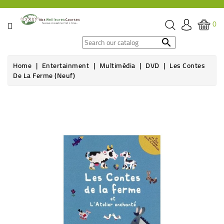
CATEGORY
0
SPECIAL

OFFERS
Home
Entertainment
Multimédia
DVD
Les Contes
De La Ferme (neuf)
GROCERY
BEVERAGES
HYGIENE
&
ORGANIC
CARE
HEALTH
&
WELFARE