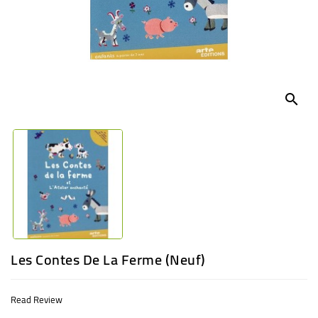
BABY
ENTERTAINMENT
search
Les Contes De La Ferme (neuf)
Read Review