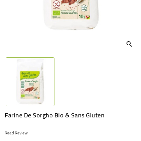
BABY
ENTERTAINMENT
search
Farine De Sorgho Bio & Sans Gluten
Read Review