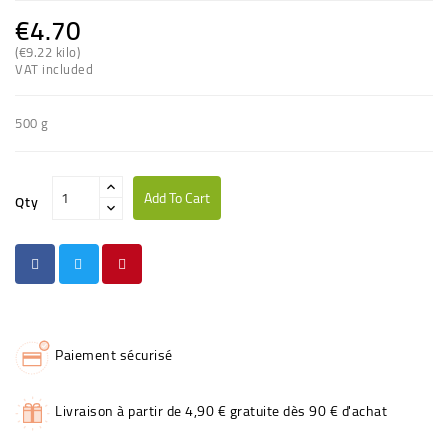
€4.70
(€9.22 kilo)
VAT included
500 g
Add To Cart
Qty
Paiement sécurisé
Livraison à partir de 4,90 € gratuite dès 90 € d'achat