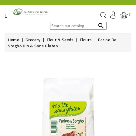
CATEGORY
0
SPECIAL

OFFERS
Home
Grocery
Flour & Seeds
Flours
Farine De
Sorgho Bio & Sans Gluten
GROCERY
BEVERAGES
HYGIENE
&
ORGANIC
CARE
HEALTH
&
WELFARE