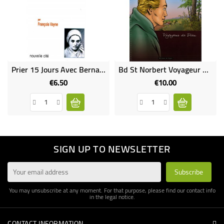
Prier 15 Jours Avec Bernadette (Occasion)
Bd St Norbert Voyageur De Dieu
€6.50
€10.00
Price
Price
SIGN UP TO NEWSLETTER
You may unsubscribe at any moment. For that purpose, please find our contact info
in the legal notice.
CONTACT INFORMATION