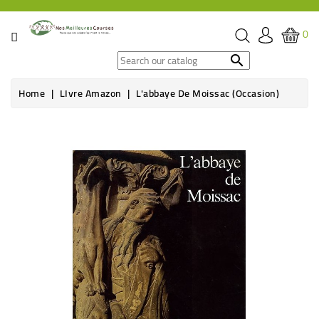
CATEGORY
0
SPECIAL

OFFERS
Home
LIvre Amazon
L'abbaye De Moissac (Occasion)
GROCERY
BEVERAGES
HYGIENE
&
ORGANIC
CARE
HEALTH
&
WELFARE