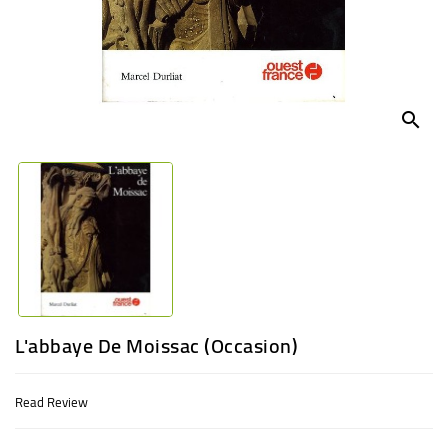
BABY
ENTERTAINMENT
search
L'abbaye De Moissac (Occasion)
Read Review