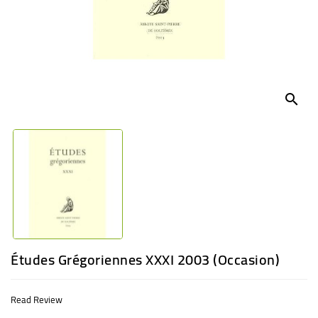
BABY
ENTERTAINMENT
search
Études Grégoriennes XXXI 2003 (Occasion)
Read Review