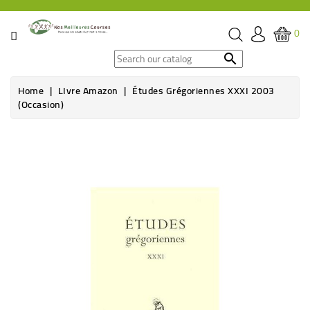
CATEGORY
0
SPECIAL

OFFERS
Home
LIvre Amazon
Études Grégoriennes XXXI 2003
(Occasion)
GROCERY
BEVERAGES
HYGIENE
&
ORGANIC
CARE
HEALTH
&
WELFARE