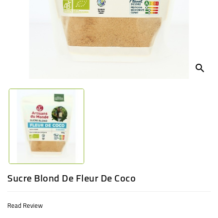
BABY
ENTERTAINMENT
search
Sucre Blond De Fleur De Coco
Read Review