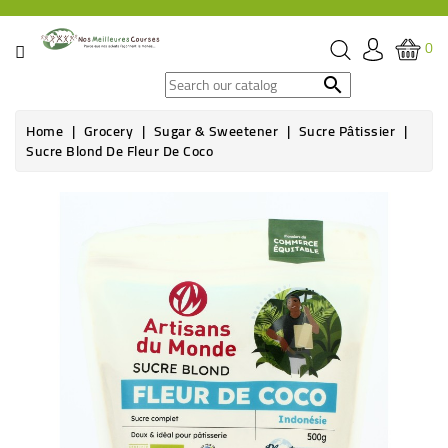
CATEGORY
0
SPECIAL

OFFERS
Home
Grocery
Sugar & Sweetener
Sucre Pâtissier
Sucre Blond De Fleur De Coco
GROCERY
New
BEVERAGES
HYGIENE
&
ORGANIC
CARE
HEALTH
&
WELFARE