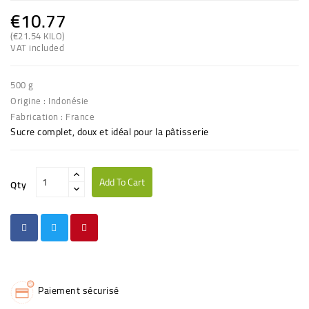
€10.77
(€21.54 KILO)
VAT included
500 g
Origine : Indonésie
Fabrication : France
Sucre complet, doux et idéal pour la pâtisserie
Add To Cart
Qty
Paiement sécurisé