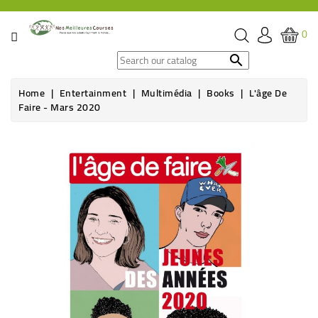
CATEGORY
0
SPECIAL

OFFERS
Home
Entertainment
Multimédia
Books
L'âge De
Faire - Mars 2020
GROCERY
BEVERAGES
HYGIENE
&
ORGANIC
CARE
HEALTH
&
WELFARE