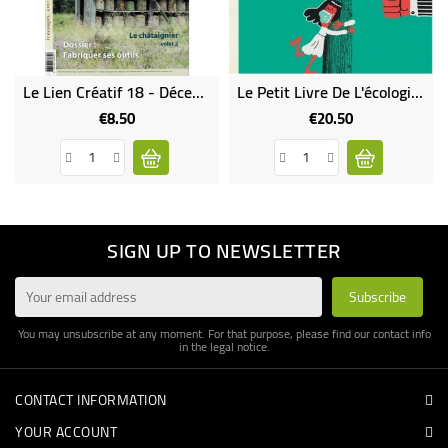
Le Lien Créatif 18 - Décembre 2016
Le Petit Livre De L'écologie (BD)
€8.50
€20.50
Price
Price
SIGN UP TO NEWSLETTER
You may unsubscribe at any moment. For that purpose, please find our contact info
in the legal notice.
CONTACT INFORMATION
YOUR ACCOUNT