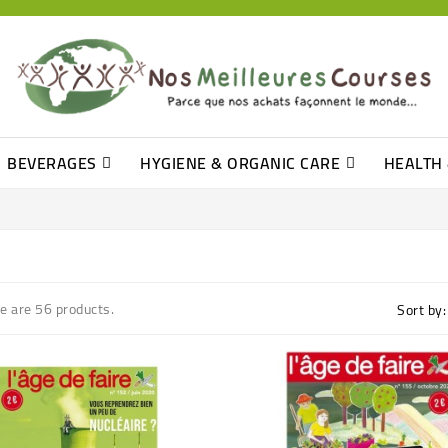
BEVERAGES
HYGIENE & ORGANIC CARE
HEALTH
Barre De Céréales, Pâte D\'amande
Tomate (purée, Coulis, Concentré....)
Levure De Bière Et Germe De Blé
Oil, Vinegar & French Dressing
Mustard, Ketchup & Mayonnaise
Q-Tip, Cleansing Disks & Cottons
e are 56 products.
Sort by: