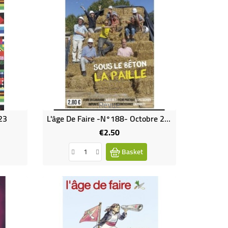
Revue
023
L'âge De Faire -n°188- Octobre 2023
€2.50
Price
Basket