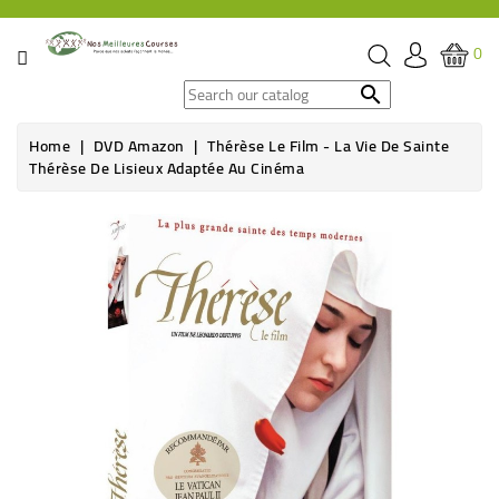
CATEGORY
0
SPECIAL

OFFERS
Home
DVD Amazon
Thérèse Le Film - La Vie De Sainte
Thérèse De Lisieux Adaptée Au Cinéma
GROCERY
Out-of-Stock
BEVERAGES
HYGIENE
&
ORGANIC
CARE
HEALTH
&
WELFARE