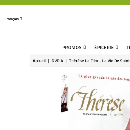
Français
PROMOS
ÉPICERIE
T
Dates Dépassées, Jusqu\'à -70% De Réduction
Découverte De Beaux Produits Au Détour D\'une Bonne Affaire
Sucres & Édulcorants Naturels
Chocolats, Barres & Confiserie
Accueil
DVD A
Thérèse Le Film - La Vie De Sai
Rupture de stock