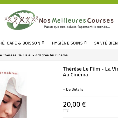
HÉ, CAFÉ & BOISSON
HYGIÈNE SOINS
SANTÉ BIE
Pâtisseries, Moelleux Et Cakes
Sucres En Morceaux, Bûchettes
Barre De Céréales, Pâte D\'amande
Tomates (purée, Coulis, Concentré....)
Levure De Bière Et Germe De Blé
Cotons
Tampo
Shampooin
nte Thérèse De Lisieux Adaptée Au Cinéma
Thérèse Le Film - La V
Au Cinéma
+ De Détails
20,00 €
TTC