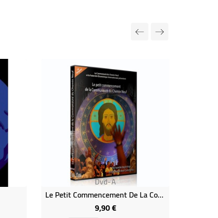
Rupture de
Dvd-A
Le Petit Commencement De La Communauté Du Chemin Neuf
9,90 €
Prix