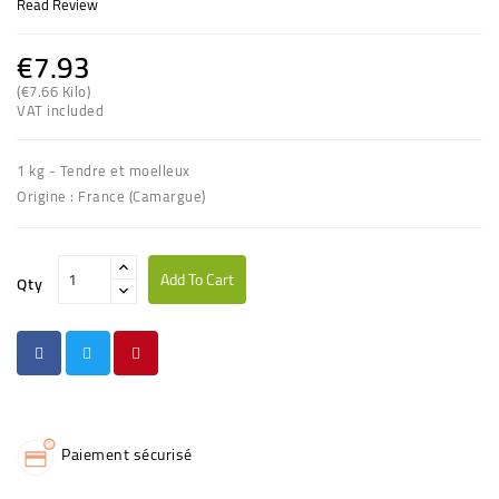
Read Review
€7.93
(€7.66 Kilo)
(1 avis)
VAT included
1 kg - Tendre et moelleux
Origine : France (Camargue)
Add To Cart
Qty
Paiement sécurisé