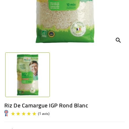
BABY
ENTERTAINMENT
search
Riz De Camargue IGP Rond Blanc