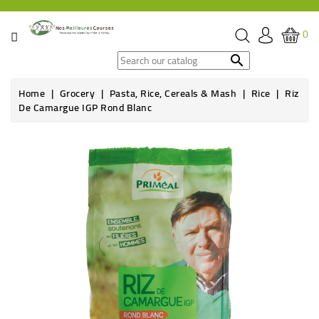
CATEGORY
0
SPECIAL

OFFERS
Home
Grocery
Pasta, Rice, Cereals & Mash
Rice
Riz
De Camargue IGP Rond Blanc
GROCERY
BEVERAGES
HYGIENE
&
ORGANIC
CARE
HEALTH
&
WELFARE