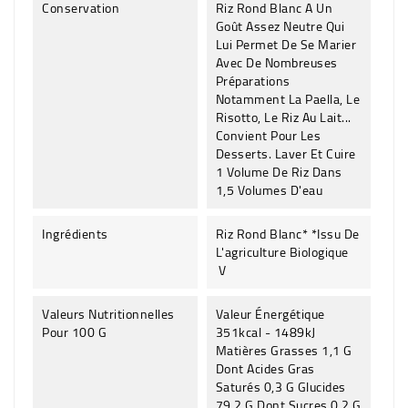
Conservation
Riz Rond Blanc A Un
Goût Assez Neutre Qui
Lui Permet De Se Marier
Avec De Nombreuses
Préparations
Notamment La Paella, Le
Risotto, Le Riz Au Lait...
Convient Pour Les
Desserts. Laver Et Cuire
1 Volume De Riz Dans
1,5 Volumes D'eau
Ingrédients
Riz Rond Blanc* *Issu De
L'agriculture Biologique
V
Valeurs Nutritionnelles
Valeur Énergétique
Pour 100 G
351kcal - 1489kJ
Matières Grasses 1,1 G
Dont Acides Gras
Saturés 0,3 G Glucides
79,2 G Dont Sucres 0,2 G