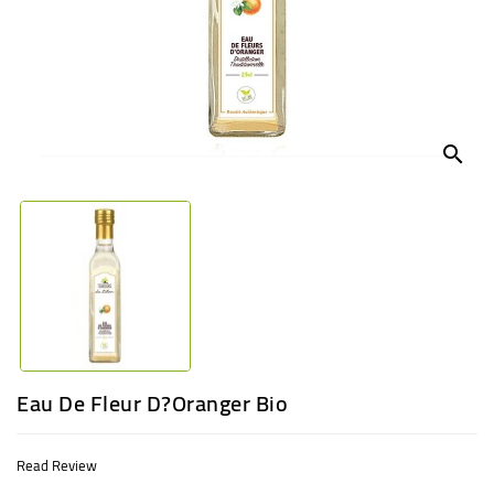
BABY
ENTERTAINMENT
search
Eau De Fleur D?oranger Bio
Read Review