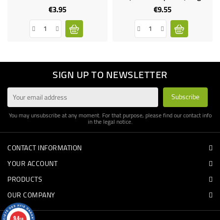
€3.95
€9.55
Price
Price
SIGN UP TO NEWSLETTER
You may unsubscribe at any moment. For that purpose, please find our contact info
in the legal notice.
CONTACT INFORMATION
YOUR ACCOUNT
PRODUCTS
OUR COMPANY
9.4
/10