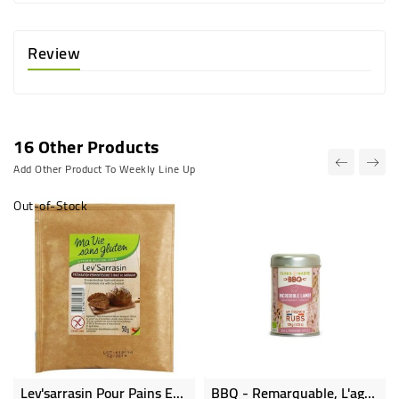
Review
16 Other Products
Add Other Product To Weekly Line Up
Out-of-Stock
Lev'sarrasin Pour Pains Et Pâtes Levées Levain De Sarrasin Bio & Sans Gluten
BBQ - Remarquable, L'agneau ! - My French Rubs Bio