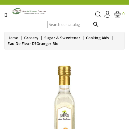
CATEGORY
0
SPECIAL

OFFERS
Home
Grocery
Sugar & Sweetener
Cooking Aids
Eau De Fleur D?oranger Bio
GROCERY
New
BEVERAGES
HYGIENE
&
ORGANIC
CARE
HEALTH
&
WELFARE