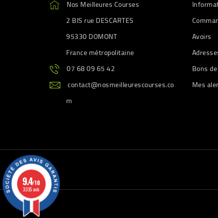
Nos Meilleures Courses
Informa
2 BIS rue DESCARTES
Comman
95330 DOMONT
Avoirs
France métropolitaine
Adresse
07 68 09 65 42
Bons de
contact@nosmeilleurescourses.co
Mes ale
m
9.4
/10
3335 avis