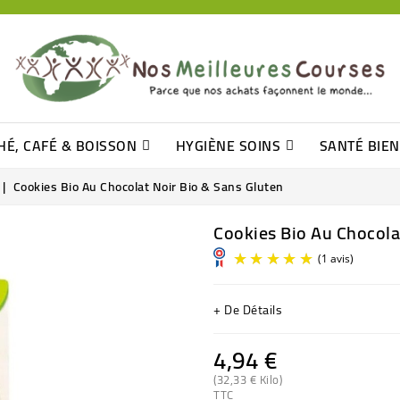
HÉ, CAFÉ & BOISSON
HYGIÈNE SOINS
SANTÉ BIE
Pâtisseries, Moelleux Et Cakes
Sucres En Morceaux, Bûchettes
Barre De Céréales, Pâte D\'amande
Tomates (purée, Coulis, Concentré....)
Levure De Bière Et Germe De Blé
Cotons
Tampo
Shampooin
Cookies Bio Au Chocolat Noir Bio & Sans Gluten
Cookies Bio Au Chocola
+ De Détails
4,94 €
(32,33 € Kilo)
TTC