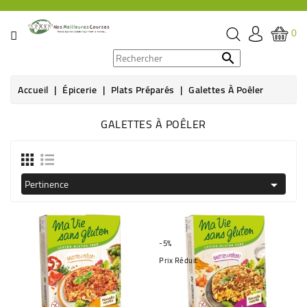
CATÉGORIE
0
PROMOS

Accueil
Épicerie
Plats Préparés
Galettes À Poêler
ÉPICERIE
GALETTES À POÊLER
THÉ,
CAFÉ
&
BOISSON
Pertinence

HYGIÈNE
SOINS
-5%
SANTÉ
Prix Réduit
BIEN-
ÊTRE