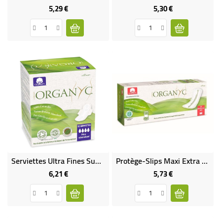
5,29 €
5,30 €
Prix
Prix
Serviettes Ultra Fines Super À Ailettes En Pochette Individuelle 100% Coton Bio
Protège-Slips Maxi Extra Longs Bio
6,21 €
5,73 €
Prix
Prix