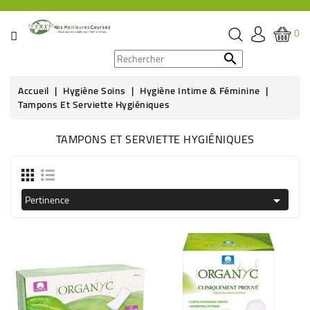
CATÉGORIE
0
PROMOS

Accueil
Hygiène Soins
Hygiène Intime & Féminine
ÉPICERIE
Tampons Et Serviette Hygiéniques
THÉ,
TAMPONS ET SERVIETTE HYGIÉNIQUES
CAFÉ
&
BOISSON
Pertinence

HYGIÈNE
SOINS
SANTÉ
BIEN-
ÊTRE