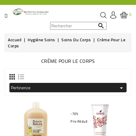
CATÉGORIE
0
PROMOS

Accueil
Hygiène Soins
Soins Du Corps
Crème Pour Le
ÉPICERIE
Corps
THÉ,
CRÈME POUR LE CORPS
CAFÉ
&
BOISSON
Pertinence

HYGIÈNE
SOINS
SANTÉ
-70%
BIEN-
Prix Réduit
ÊTRE