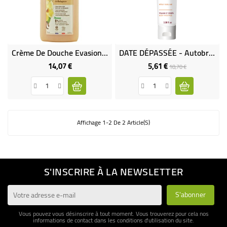
BÉBÉ
CULTUREL
Crème De Douche Evasion Au Lait De Vanille - 1 L
DATE DÉPASSÉE - Autobronzant Visage Et Corps Bio
14,07 €
5,61 €
Prix
Prix
Prix
18,70 €
de
base
Affichage 1-2 De 2 Article(s)
S'INSCRIRE À LA NEWSLETTER
Vous pouvez vous désinscrire à tout moment. Vous trouverez pour cela nos
informations de contact dans les conditions d'utilisation du site.