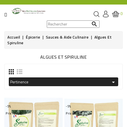
CATÉGORIE
0
PROMOS

Accueil
Épicerie
Sauces & Aide Culinaire
Algues Et
ÉPICERIE
Spiruline
THÉ,
ALGUES ET SPIRULINE
CAFÉ
&
BOISSON
Pertinence

HYGIÈNE
SOINS
SANTÉ
-5%
-5%
BIEN-
Prix Réduit
Prix Réduit
ÊTRE