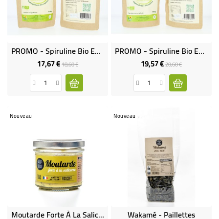
BÉBÉ
CULTUREL
PROMO - Spiruline Bio En Paillettes
PROMO - Spiruline Bio En Comprimés
17,67 €
19,57 €
Prix
Prix
Prix
Prix
18,60 €
20,60 €
de
de
base
base
Nouveau
Nouveau
Moutarde Forte À La Salicorne
Wakamé - Paillettes