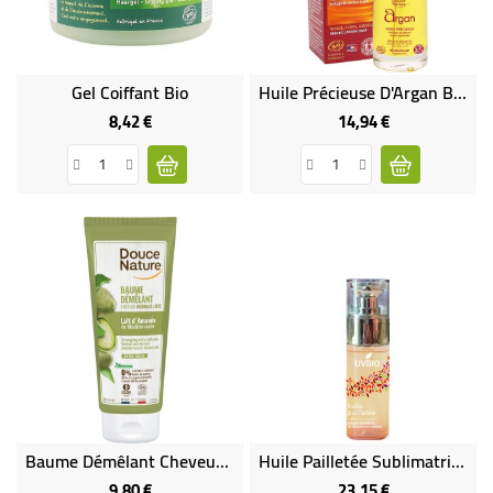
BÉBÉ
CULTUREL
Gel Coiffant Bio
Huile Précieuse D'Argan Bio Et Equitable
8,42 €
14,94 €
Prix
Prix
Baume Démêlant Cheveux Normaux Au Lait D'Amande Bio
Huile Pailletée Sublimatrice Bio Et Vegan 50 ML
9,80 €
23,15 €
Prix
Prix