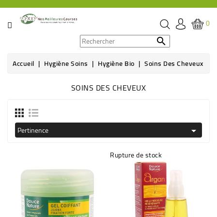
CATÉGORIE
0
PROMOS

Accueil
Hygiène Soins
Hygiène Bio
Soins Des Cheveux
ÉPICERIE
SOINS DES CHEVEUX
THÉ,
CAFÉ
&
BOISSON
Pertinence

HYGIÈNE
Rupture de stock
SOINS
SANTÉ
BIEN-
ÊTRE