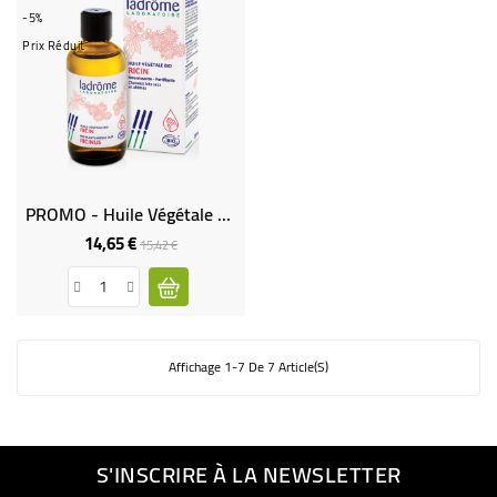
-5%
Prix Réduit
PROMO - Huile Végétale De Ricin Bio
14,65 €
Prix
Prix
15,42 €
de
base
Affichage 1-7 De 7 Article(s)
S'INSCRIRE À LA NEWSLETTER