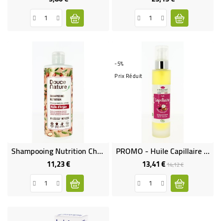
-5%
Prix Réduit
Shampooing Nutrition Cheveux Secs Et Abimés Bio & Équitable
PROMO - Huile Capillaire Bio
11,23 €
13,41 €
Prix
Prix
Prix
14,12 €
de
base