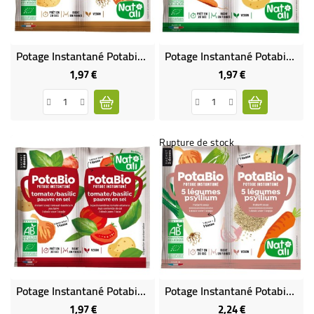
Potage Instantané Potabio Poireaux Pommes De Terre BIO
Potage Instantané Potabio Ortie BIO
1,97 €
1,97 €
Prix
Prix
Rupture de stock
Potage Instantané Potabio Tomate Basilic Pauvre En Sel BIO
Potage Instantané Potabio 5 Légumes - Psyllium BIO
1,97 €
2,24 €
Prix
Prix