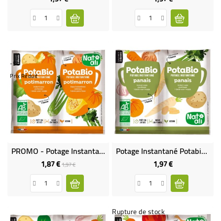
-5%
Prix Réduit
PROMO - Potage Instantané Potabio Potimarron BIO
Potage Instantané Potabio Panais BIO
1,87 €
1,97 €
Prix
Prix
Prix
1,97 €
de
base
Rupture de stock