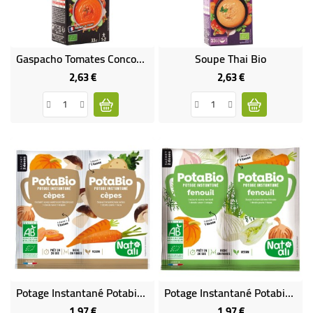
BÉBÉ
CULTUREL
Gaspacho Tomates Concombre Bio
Soupe Thai Bio
2,63 €
2,63 €
Prix
Prix
Potage Instantané Potabio Cèpes BIO
Potage Instantané Potabio Fenouil BIO
1,97 €
1,97 €
Prix
Prix