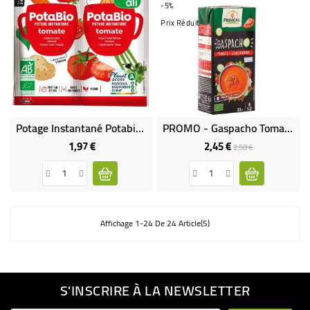
-5%
Prix Réduit
Potage Instantané Potabio Tomate BIO
PROMO - Gaspacho Tomates Concombre Bio
1,97 €
2,45 €
Prix
Prix
Prix
2,58 €
de
base
Affichage 1-24 De 24 Article(s)
S'INSCRIRE À LA NEWSLETTER