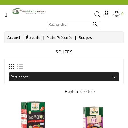
CATÉGORIE
0
PROMOS

Accueil
Épicerie
Plats Préparés
Soupes
ÉPICERIE
SOUPES
THÉ,
CAFÉ
&
BOISSON
Pertinence

HYGIÈNE
Rupture de stock
SOINS
SANTÉ
BIEN-
ÊTRE