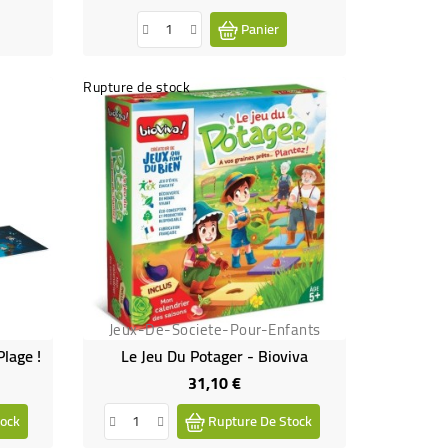
Panier
Rupture de stock
Jeux-De-Societe-Pour-Enfants
Plage !
Le Jeu Du Potager - Bioviva
31,10 €
Prix
ock
Rupture De Stock