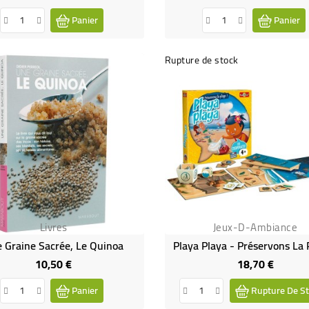
Panier
Panier
Rupture de stock
Livres
Jeux-D-Ambiance
 Graine Sacrée, Le Quinoa
Playa Playa - Préservons La 
10,50 €
18,70 €
Prix
Prix
Panier
Rupture De St