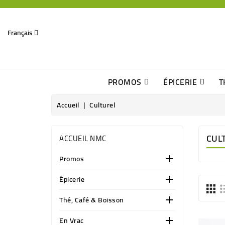
Français
PROMOS
ÉPICERIE
T
Dates Dépassées, Jusqu\'à -70% De Réduction
Découverte De Beaux Produits Au Détour D\'une Bonne Affaire
Sucres & Édulcorants Naturels
Chocolats, Barres & Confiserie
Accueil
Culturel
CUL
ACCUEIL NMC
Promos

Épicerie

Thé, Café & Boisson

En Vrac
