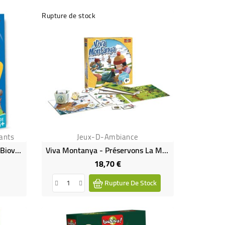
Rupture de stock
ants
Jeux-D-Ambiance
Enigmes Junior - La Nature - Bioviva
Viva Montanya - Préservons La Montagne !
18,70 €
Prix
Rupture De Stock