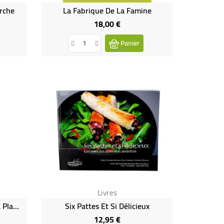
rche
La Fabrique De La Famine
18,00 €
Prix
Panier
Livres
Les Insectes Nourriront-Ils La Planète ?
Six Pattes Et Si Délicieux
12,95 €
Prix