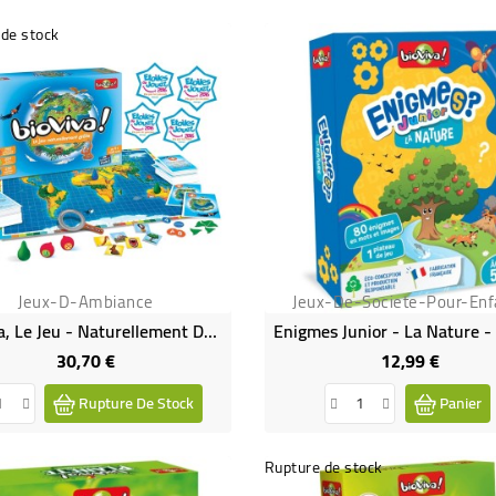
de stock
Jeux-D-Ambiance
Jeux-De-Societe-Pour-Enf
Bioviva, Le Jeu - Naturellement Drôle
30,70 €
12,99 €
Prix
Prix
Rupture De Stock
Panier
Rupture de stock