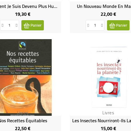
Comment Je Suis Devenu Plus Humain...
Un Nouveau Monde En Ma
19,30 €
22,00 €
Prix
Prix
Panier
Panier
Livres
Livres
Nos Recettes Équitables
22,50 €
15,00 €
Prix
Prix