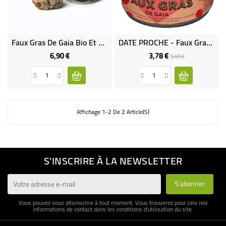
BÉBÉ
CULTUREL
Faux Gras De Gaia Bio Et Sans Huile De Palme
DATE PROCHE - Faux Gras Aux Canneberges Bio
6,90 €
3,78 €
Prix
Prix
Prix
5,40 €
de
base
Affichage 1-2 De 2 Article(s)
S'INSCRIRE À LA NEWSLETTER
Vous pouvez vous désinscrire à tout moment. Vous trouverez pour cela nos
informations de contact dans les conditions d'utilisation du site.