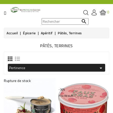
CATÉGORIE
0
PROMOS

Accueil
Épicerie
Apéritif
Pâtés, Terrines
ÉPICERIE
PÂTÉS, TERRINES
THÉ,
CAFÉ
&
BOISSON
Pertinence

HYGIÈNE
Rupture de stock
SOINS
-30%
SANTÉ
Prix Réduit
BIEN-
ÊTRE