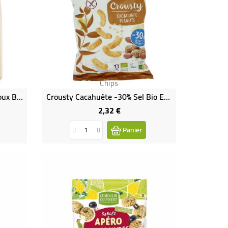
Chips
Crackers De Riz Au Piment Doux Bio & Sans Gluten
Crousty Cacahuète -30% Sel Bio Et Vegan
2,32 €
Prix
Panier