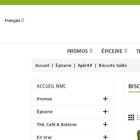
Français
PROMOS
ÉPICERIE
T
Dates Dépassées, Jusqu\'à -70% De Réduction
Découverte De Beaux Produits Au Détour D\'une Bonne Affaire
Sucres & Édulcorants Naturels
Chocolats, Barres & Confiserie
Accueil
Épicerie
Apéritif
Biscuits Salés
BIS
ACCUEIL NMC
Promos

Épicerie

Thé, Café & Boisson

En Vrac
