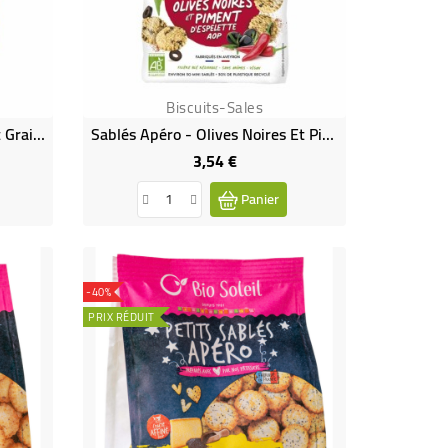
Biscuits-Sales
Sablés Apéro - Cantal AOP Et Graines De Courge -100g
Sablés Apéro - Olives Noires Et Piment D'Espelette AOP-100g
3,54 €
Prix
Panier
-40%
PRIX RÉDUIT