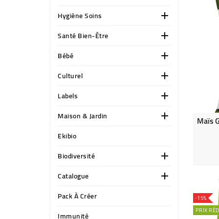
Hygiène Soins

Santé Bien-Être

Bébé

Culturel

Labels

Maison & Jardin

Ekibio
Biodiversité

Catalogue

Pack À Créer
-15%
PRIX RÉD
Immunité