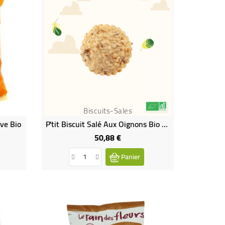
Biscuits-Sales
ive Bio
P'tit Biscuit Salé Aux Oignons Bio - 1,5 Kg
50,88 €
Prix
Panier