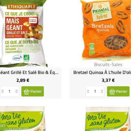
Biscuits-Sales
Biscuits-Sales
Maïs Géant Grillé Et Salé Bio & Équitable
Bretzel Quinoa À L'huile D'ol
2,89 €
3,37 €
Prix
Prix
Panier
Panier
UIT