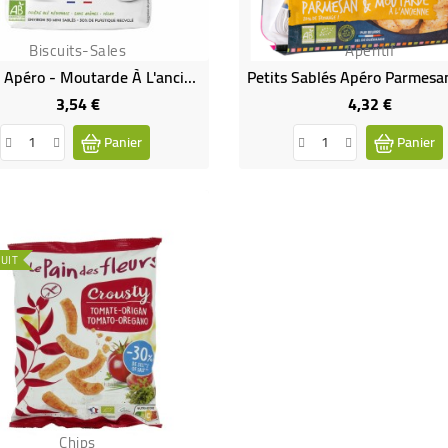
Biscuits-Sales
Aperitif
Sablés Apéro - Moutarde À L'ancienne Et Graines De Sésame -100g
3,54 €
4,32 €
Prix
Prix
Panier
Panier
UIT
Chips