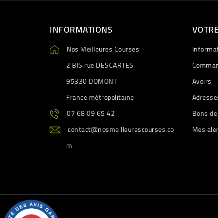
INFORMATIONS
VOTR
Nos Meilleures Courses
Informa
2 BIS rue DESCARTES
Comman
95330 DOMONT
Avoirs
France métropolitaine
Adresse
07 68 09 65 42
Bons de
contact@nosmeilleurescourses.co
Mes ale
m