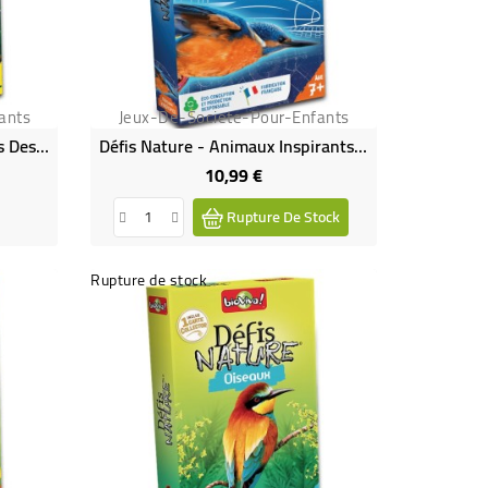
ants
Jeux-De-Societe-Pour-Enfants
Défis Nature - Super Pouvoirs Des Animaux - Bioviva
Défis Nature - Animaux Inspirants - Bioviva
10,99 €
Prix
Rupture De Stock
Rupture de stock