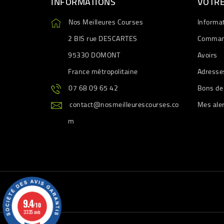
INFORMATIONS
VOTR
Nos Meilleures Courses
Informa
2 BIS rue DESCARTES
Comman
95330 DOMONT
Avoirs
France métropolitaine
Adresse
07 68 09 65 42
Bons de
contact@nosmeilleurescourses.co
Mes ale
m
9.4
/10
3335 avis