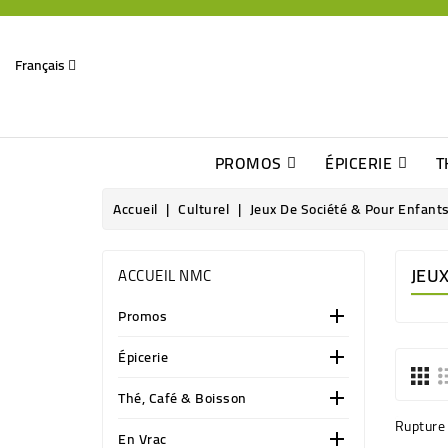
Français
PROMOS
ÉPICERIE
T
Dates Dépassées, Jusqu\'à -70% De Réduction
Découverte De Beaux Produits Au Détour D\'une Bonne Affaire
Sucres & Édulcorants Naturels
Chocolats, Barres & Confiserie
Accueil
Culturel
Jeux De Société & Pour Enfant
JEU
ACCUEIL NMC
Promos

Épicerie

Thé, Café & Boisson

Rupture 
En Vrac
