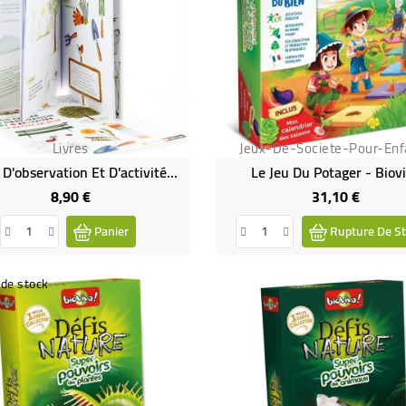
Livres
Jeux-De-Societe-Pour-Enf
Cahier D'observation Et D'activités Colibris - La Nature En Ville
Le Jeu Du Potager - Biov
8,90 €
31,10 €
Prix
Prix
Panier
Rupture De St
de stock