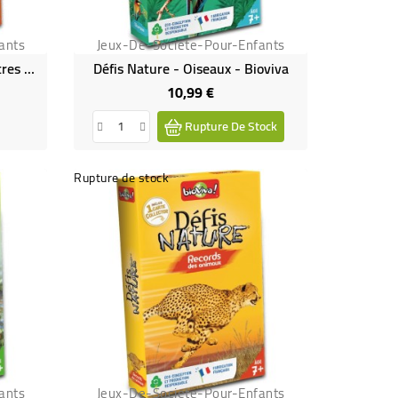
ants
Jeux-De-Societe-Pour-Enfants
Défis Nature - Abeilles Et Autres Pollinisateurs - Bioviva
Défis Nature - Oiseaux - Bioviva
10,99 €
Prix
Rupture De Stock
Rupture de stock
ants
Jeux-De-Societe-Pour-Enfants