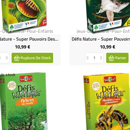
x-De-Societe-Pour-Enfants
Jeux-De-Societe-Pour-Enf
Défis Nature - Super Pouvoirs Des Plantes - Bioviva
10,99 €
10,99 €
Prix
Prix
Rupture De Stock
Panier
de stock