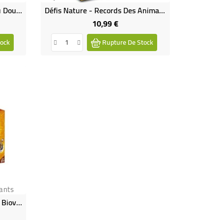
Défis Nature - Animaux D'eau Douce - Bioviva
Défis Nature - Records Des Animaux - Bioviva
10,99 €
Prix
ock
Rupture De Stock
ants
Défis Nature - Le Grand Jeu - Bioviva