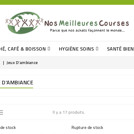
HÉ, CAFÉ & BOISSON
HYGIÈNE SOINS
SANTÉ BIE
Pâtisseries, Moelleux Et Cakes
Sucres En Morceaux, Bûchettes
Barre De Céréales, Pâte D\'amande
Tomates (purée, Coulis, Concentré....)
Levure De Bière Et Germe De Blé
Cotons
Tampo
Shampooin
s
Jeux D'ambiance
X D'AMBIANCE
Il y a 17 produits.
de stock
Rupture de stock