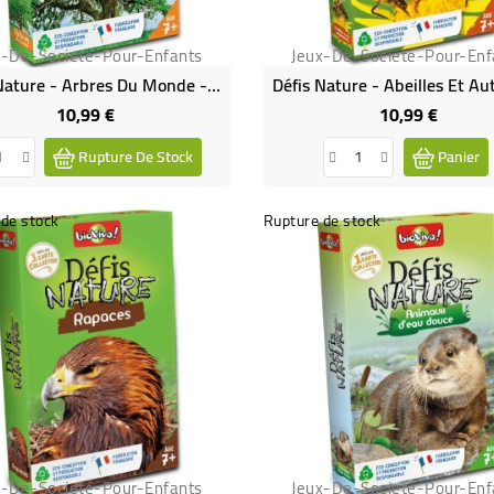
x-De-Societe-Pour-Enfants
Jeux-De-Societe-Pour-Enf
Défis Nature - Arbres Du Monde - Bioviva
10,99 €
10,99 €
Prix
Prix
Rupture De Stock
Panier
de stock
Rupture de stock
x-De-Societe-Pour-Enfants
Jeux-De-Societe-Pour-Enf