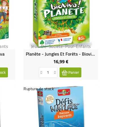
ants
Jeux-De-Societe-Pour-Enfants
iva
Planète - Jungles Et Forêts - Bioviva
16,99 €
Prix
ock
Panier
Rupture de stock