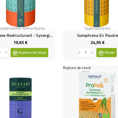
mplements-Alimentaires
Superaliments
Complexe Restructurant - Synergie De Plantes Amazoniennel Bio
Gomphrena En Poudre
19,65 €
24,95 €
Prix
Prix
Rupture De Stock
Panier
Rupture de stock