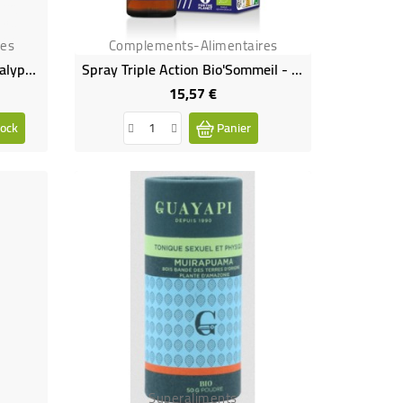
res
Complements-Alimentaires
Gommes De Propolis Et D'eucalyptus Bio
Spray Triple Action Bio'Sommeil - 50 ML
15,57 €
Prix
ock
Panier
Superaliments