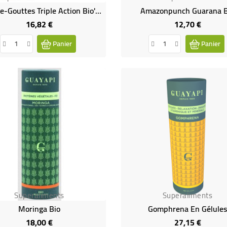
Compte-Gouttes Triple Action Bio'Sommeil - 50 ML
Amazonpunch Guarana B
16,82 €
12,70 €
Prix
Prix
Panier
Panier
Superaliments
Superaliments
Moringa Bio
Gomphrena En Gélule
18,00 €
27,15 €
Prix
Prix