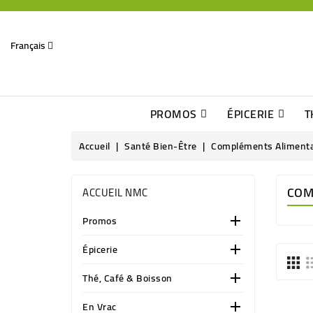
Français
PROMOS
ÉPICERIE
T
Dates Dépassées, Jusqu\'à -70% De Réduction
Découverte De Beaux Produits Au Détour D\'une Bonne Affaire
Sucres & Édulcorants Naturels
Chocolats, Barres & Confiserie
Accueil
Santé Bien-Être
Compléments Alimenta
COM
ACCUEIL NMC
Promos

Épicerie

Thé, Café & Boisson

En Vrac
