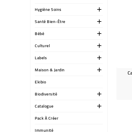
Hygiène Soins

Santé Bien-Être

Bébé

Culturel

Labels

Maison & Jardin

C
Ekibio
Biodiversité

Catalogue

Pack À Créer
Immunité