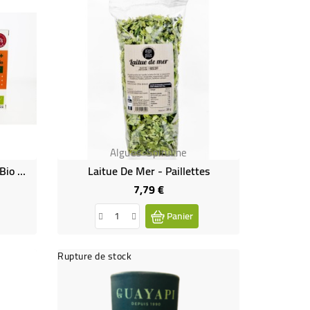
Algues-Spiruline
Ampoules Immuno+ Propolis Bio De La Marque Ladrôme
Laitue De Mer - Paillettes
7,79 €
Prix
Panier
Rupture de stock