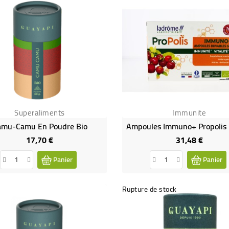
Superaliments
Immunite
amu-Camu En Poudre Bio
17,70 €
31,48 €
Prix
Prix
Panier
Panier
Rupture de stock