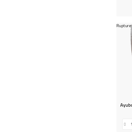
Rupture 
Ayubo