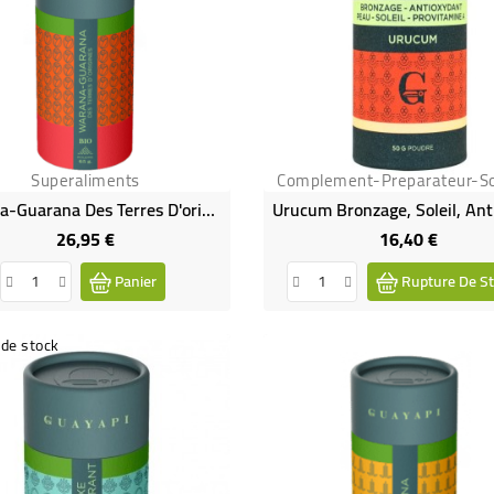
Superaliments
Complement-Preparateur-So
Warana-Guarana Des Terres D'origine Bio
26,95 €
16,40 €
Prix
Prix
Panier
Rupture De St
de stock