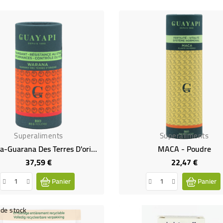
Superaliments
Superaliments
Warana-Guarana Des Terres D'origine Bio -Gélules
MACA - Poudre
37,59 €
22,47 €
Prix
Prix
Panier
Panier
de stock