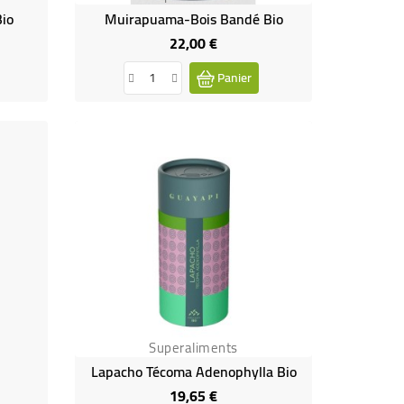
io
Muirapuama-Bois Bandé Bio
22,00 €
Prix
Panier
Superaliments
s
Lapacho Técoma Adenophylla Bio
19,65 €
Prix