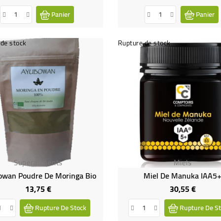
Panier
Panier
de stock
Rupture de stock
Superaliments
Miels
wan Poudre De Moringa Bio
Miel De Manuka IAA5
13,75 €
30,55 €
Prix
Prix
Rupture De Stock
Rupture De St