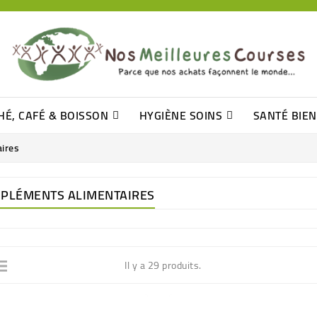
HÉ, CAFÉ & BOISSON
HYGIÈNE SOINS
SANTÉ BIE
Pâtisseries, Moelleux Et Cakes
Sucres En Morceaux, Bûchettes
Barre De Céréales, Pâte D\'amande
Tomates (purée, Coulis, Concentré....)
Levure De Bière Et Germe De Blé
Cotons
Tampo
Shampooin
ires
PLÉMENTS ALIMENTAIRES
Il y a 29 produits.