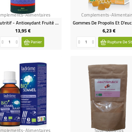
mplements-Alimentaires
Complements-Alimentai
Açaï Nutritif - Antioxydant Fruité Bio - Poudre
13,95 €
6,23 €
Prix
Prix
Panier
Rupture De St
mplements-Alimentaires
Superaliments