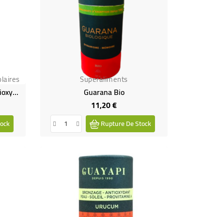
laires
Superaliments
Urucum Bronzage, Soleil, Antioxydant, Peau En Poudre
Guarana Bio
11,20 €
Prix
ock
Rupture De Stock