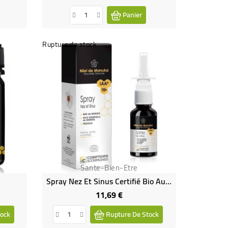
Panier
Rupture de stock
Sante-Bien-Etre
+
Spray Nez Et Sinus Certifié Bio Au Miel De Manuka IAA10+
11,69 €
Prix
ock
Rupture De Stock