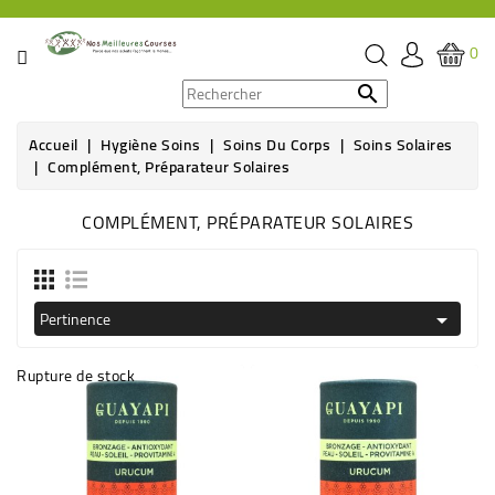
CATÉGORIE
0
PROMOS

Accueil
Hygiène Soins
Soins Du Corps
Soins Solaires
ÉPICERIE
Complément, Préparateur Solaires
THÉ,
COMPLÉMENT, PRÉPARATEUR SOLAIRES
CAFÉ
&
BOISSON
Pertinence

HYGIÈNE
SOINS
Rupture de stock
SANTÉ
BIEN-
ÊTRE