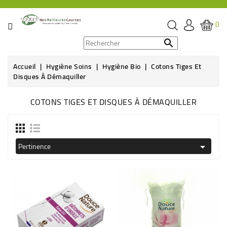
CATÉGORIE
0
PROMOS

Accueil
Hygiène Soins
Hygiène Bio
Cotons Tiges Et
ÉPICERIE
Disques À Démaquiller
THÉ,
COTONS TIGES ET DISQUES À DÉMAQUILLER
CAFÉ
&
BOISSON
Pertinence

HYGIÈNE
SOINS
SANTÉ
BIEN-
ÊTRE