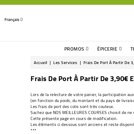
Français
PROMOS
ÉPICERIE
T
Dates Dépassées, Jusqu\'à -70% De Réduction
Découverte De Beaux Produits Au Détour D\'une Bonne Affaire
Sucres & Édulcorants Naturels
Chocolats, Barres & Confiserie
Accueil
Les Services
Frais De Port À Partir De 
Frais De Port À Partir De 3,90€ 
Lors de la relecture de votre panier, la participation aux
(en fonction du poids, du montant et du pays de livrais
Les frais de port des colis sont très couteux.
Sachez que NOS MEILLEURES COURSES choisit de ne vou
Cette présente page en cours de modification.
Les éléments ci dessous sont anciens et reste disponi
***