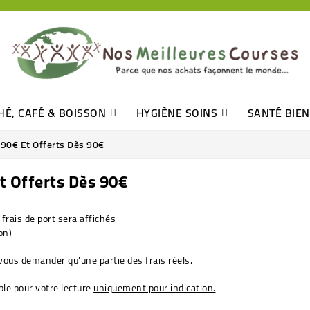
HÉ, CAFÉ & BOISSON
HYGIÈNE SOINS
SANTÉ BIE
Pâtisseries, Moelleux Et Cakes
Sucres En Morceaux, Bûchettes
Barre De Céréales, Pâte D\'amande
Tomates (purée, Coulis, Concentré....)
Levure De Bière Et Germe De Blé
Cotons
Tampo
Shampooin
3,90€ Et Offerts Dès 90€
Et Offerts Dès 90€
frais de port sera affichés
on)
s demander qu'une partie des frais réels.
ble pour votre lecture
uniquement pour indication.