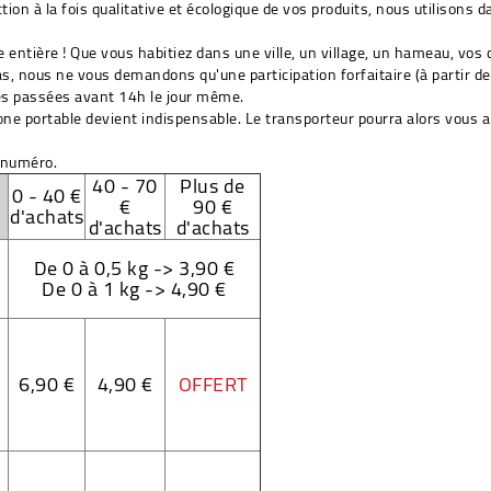
on à la fois qualitative et écologique de vos produits, nous utilisons da
e entière ! Que vous habitiez dans une ville, un village, un hameau, vos c
as, nous ne vous demandons qu'une participation forfaitaire (à partir de
es
passées avant 14h le jour même
.
ne portable devient indispensable.
Le transporteur pourra alors vous a
 numéro.
40 - 70
Plus de
0 - 40 €
€
90 €
d'achats
d'achats
d'achats
De 0 à 0,5 kg -> 3,90 €
De 0 à 1 kg -> 4,90 €
6,90 €
4,90 €
OFFERT