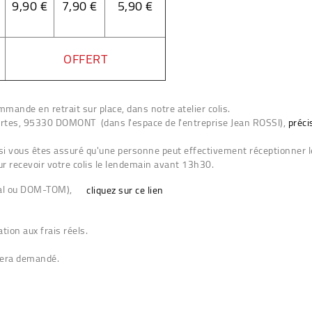
9,90 €
7,90 €
5,90 €
OFFERT
mmande en retrait sur place, dans notre atelier colis.
scartes, 95330 DOMONT (dans l'espace de l'entreprise Jean ROSSI),
préci
 si vous êtes assuré qu'une personne peut effectivement réceptionner le
 recevoir votre colis le lendemain avant 13h30.
onal ou DOM-TOM),
cliquez sur ce lien
tion aux frais réels.
 sera demandé.