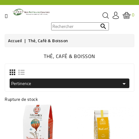
CATÉGORIE
0
PROMOS

Accueil
Thé, Café & Boisson
ÉPICERIE
THÉ, CAFÉ & BOISSON
THÉ,
CAFÉ
&
BOISSON
Pertinence

HYGIÈNE
Rupture de stock
SOINS
SANTÉ
BIEN-
ÊTRE