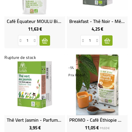
Café Équateur MOULU Bio & Équitable - 250 G
Breakfast - Thé Noir - Mélange Traditionnel - Inde - Bio & Demeter & Équitable
11,63 €
4,25 €
Prix
Prix
Rupture de stock
-5%
Prix Réduit
Thé Vert Jasmin - Parfumé - Traditionnel Bio & Équitable
PROMO - Café Éthiopie Moka Wolayta MOULU Bio & Équitable
3,95 €
11,05 €
Prix
Prix
Prix
11,63 €