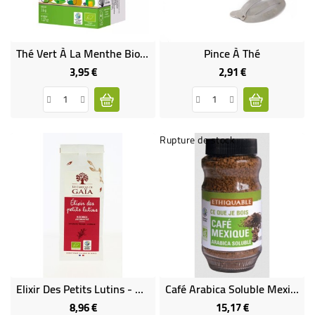
Thé Vert À La Menthe Bio & Équitable
Pince À Thé
3,95 €
2,91 €
Prix
Prix
Rupture de stock
Elixir Des Petits Lutins - Rooibos Aromatisé (Fraise - Vanille) Bio
Café Arabica Soluble Mexique Bio & Équitable
8,96 €
15,17 €
Prix
Prix