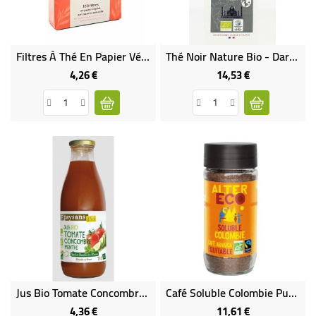
Filtres À Thé En Papier Végétal
Thé Noir Nature Bio - Darjeeling Gaïa Bari Potong
4,26 €
14,53 €
Prix
Prix
Jus Bio Tomate Concombre Menthe
Café Soluble Colombie Pur Bio Et Équitable
4,36 €
11,61 €
Prix
Prix