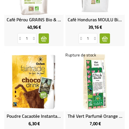
Café Pérou GRAINS Bio & Équitable 1 Kg
Café Honduras MOULU Bio & Équitable (Terroir De Marcala) 1 Kg
40,96 €
39,16 €
Prix
Prix
Rupture de stock
Poudre Cacaotée Instantanée Bio
Thé Vert Parfumé Orange Bio & Équitable
6,30 €
7,00 €
Prix
Prix