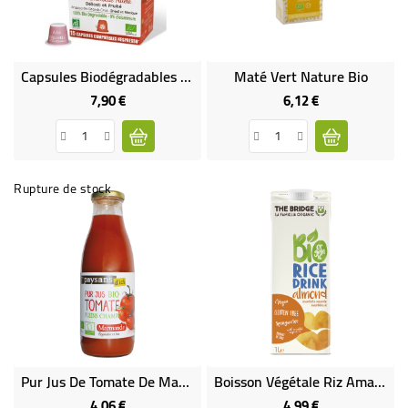
BÉBÉ
CULTUREL
Capsules Biodégradables De Café Bio ADELE X15
Maté Vert Nature Bio
7,90 €
6,12 €
Prix
Prix
Rupture de stock
Pur Jus De Tomate De Marmande Bio & Équitable
Boisson Végétale Riz Amande Bio & Sans Gluten
4,06 €
4,99 €
Prix
Prix