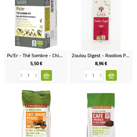
Pu'Er - Thé Sombre - Chine, Yunnan Bio & Équitable
Zoulou Digest - Rooibos Parfumé (Epices Digestives) Bio
5,50 €
8,96 €
Prix
Prix