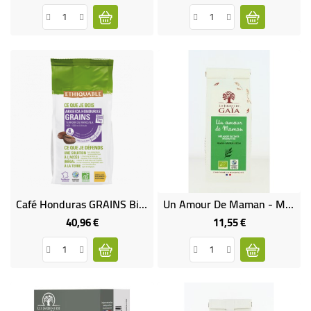
de
base
Café Honduras GRAINS Bio & Équitable 1 Kg
Un Amour De Maman - Mélange De Thés Aromatisé (Fraise Lotus Litchi) Bio
40,96 €
11,55 €
Prix
Prix