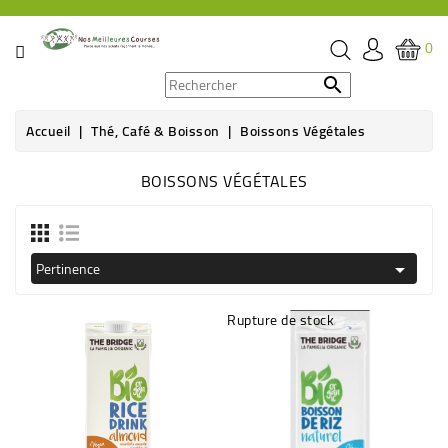
CATÉGORIE
0
PROMOS

Accueil
Thé, Café & Boisson
Boissons Végétales
ÉPICERIE
BOISSONS VÉGÉTALES
THÉ,
CAFÉ
&
BOISSON
Pertinence

HYGIÈNE
Rupture de stock
SOINS
SANTÉ
BIEN-
ÊTRE