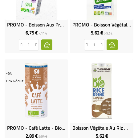
PROMO - Boisson Aux Protéines De Soja
PROMO - Boisson Végétale Amande Sans Sucres
6,75 €
5,62 €
Prix
Prix
Prix
Prix
7,11 €
5,92 €
de
de
base
base
-5%
Prix Réduit
PROMO - Café Latte - Bio - 230 Ml
Boisson Végétale Au Riz Noisette Bio & Sans Gluten
2,89 €
5,62 €
Prix
Prix
Prix
3,04 €