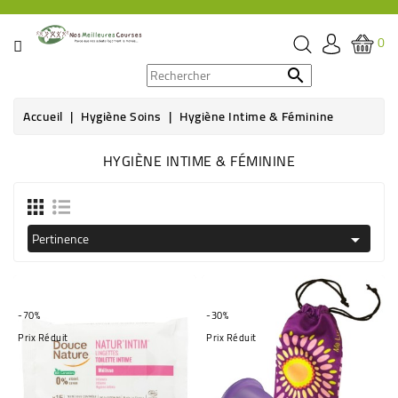
CATÉGORIE
0
PROMOS

Accueil
Hygiène Soins
Hygiène Intime & Féminine
ÉPICERIE
HYGIÈNE INTIME & FÉMININE
THÉ,
CAFÉ
&
BOISSON
Pertinence

HYGIÈNE
SOINS
-70%
-30%
SANTÉ
Prix Réduit
Prix Réduit
BIEN-
ÊTRE