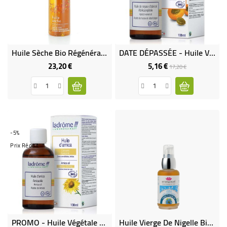
BÉBÉ
CULTUREL
Huile Sèche Bio Régénérante Et Anti-Âge
DATE DÉPASSÉE - Huile Végétale De Noyau D'abricot Bio - DERNIERS STOCKS
23,20 €
5,16 €
Prix
Prix
Prix
17,20 €
de
base
-5%
Prix Réduit
PROMO - Huile Végétale D'arnica Bio
Huile Vierge De Nigelle Bio & Equitable (100% Nigelle)