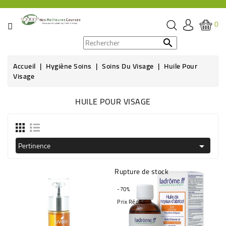
CATÉGORIE
0
PROMOS

Accueil
Hygiène Soins
Soins Du Visage
Huile Pour
ÉPICERIE
Visage
THÉ,
HUILE POUR VISAGE
CAFÉ
&
BOISSON
Pertinence

HYGIÈNE
SOINS
Rupture de stock
SANTÉ
-70%
BIEN-
Prix Réduit
ÊTRE