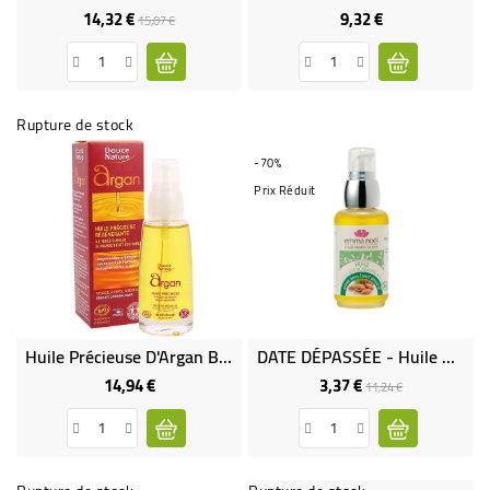
14,32 €
9,32 €
Prix
Prix
Prix
15,07 €
de
base
Rupture de stock
-70%
Prix Réduit
Huile Précieuse D'Argan Bio Et Equitable
DATE DÉPASSÉE - Huile Adoucissante Amande Douce Bio & Equitable
14,94 €
3,37 €
Prix
Prix
Prix
11,24 €
de
base