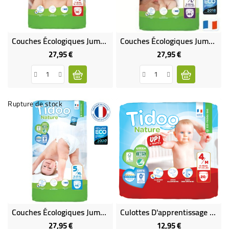
Couches Écologiques Jumbo Pack (x50) - T4/L (7 À 18 Kg)
Couches Écologiques Jumbo Pack (x50) - T4/L+ (9 À 20 Kg)
27,95 €
27,95 €
Prix
Prix
Rupture de stock
Couches Écologiques Jumbo Pack (x46) - T5/XL (12 À 25 Kg)
Culottes D'apprentissage Écologiques T4/M (8-15 Kg) X20
27,95 €
12,95 €
Prix
Prix