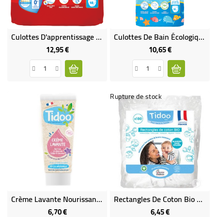
Culottes D'apprentissage Écologiques T5/L (12-18 Kg) X18
Culottes De Bain Écologiques T5/L (12-18 Kg)
12,95 €
10,65 €
Prix
Prix
Rupture de stock
Crème Lavante Nourissante À L'Huile De LIN Bio
Rectangles De Coton Bio X180 Bio
6,70 €
6,45 €
Prix
Prix