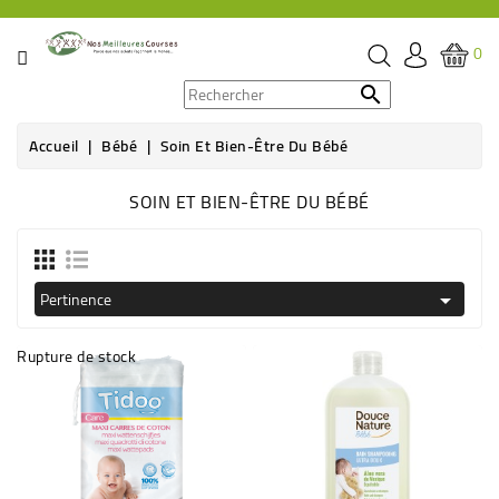
CATÉGORIE
0
PROMOS

Accueil
Bébé
Soin Et Bien-Être Du Bébé
ÉPICERIE
SOIN ET BIEN-ÊTRE DU BÉBÉ
THÉ,
CAFÉ
&
BOISSON
Pertinence

HYGIÈNE
Rupture de stock
SOINS
SANTÉ
BIEN-
ÊTRE