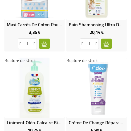
BÉBÉ
CULTUREL
Maxi Carrés De Coton Pour Bébé (x50) Bio
Bain Shampooing Ultra Doux Sans Sulfates, Hypoallergénique
3,35 €
20,14 €
Prix
Prix
Rupture de stock
Rupture de stock
Liniment Oléo-Calcaire Bio 450 ML
Crème De Change Réparatrice Erycare Au Calendula Bio - 75 G | TIDOO
10,75 €
6,90 €
Prix
Prix