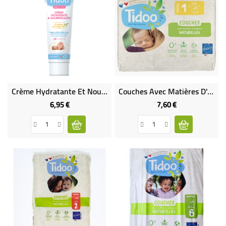
Crème Hydratante Et Nourrissante Bébé Et Nourrisson À La Fleur D'oranger Bio - 100mL
Couches Avec Matières D'origines Naturelles - T1 (2 À 5 Kg)
6,95 €
7,60 €
Prix
Prix