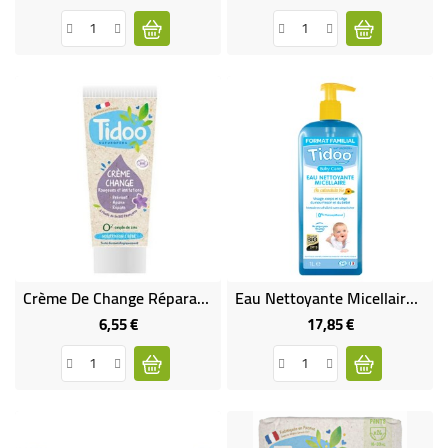
Crème De Change Réparatrice Sans Oxyde De Zinc
Eau Nettoyante Micellaire Au Calendula Bio 1 L
6,55 €
17,85 €
Prix
Prix