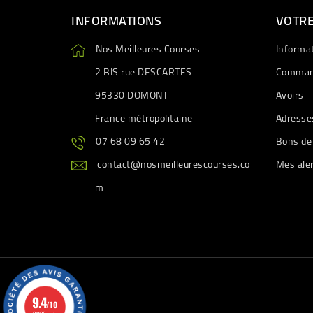
INFORMATIONS
VOTR
Nos Meilleures Courses
Informa
2 BIS rue DESCARTES
Comman
95330 DOMONT
Avoirs
France métropolitaine
Adresse
07 68 09 65 42
Bons de
contact@nosmeilleurescourses.co
Mes ale
m
9.4
/10