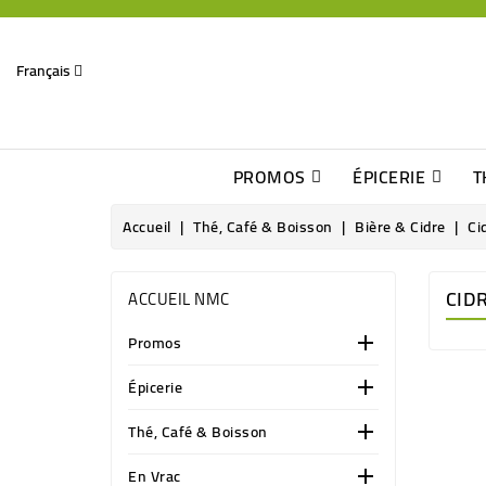
Français
PROMOS
ÉPICERIE
T
Dates Dépassées, Jusqu\'à -70% De Réduction
Découverte De Beaux Produits Au Détour D\'une Bonne Affaire
Sucres & Édulcorants Naturels
Chocolats, Barres & Confiserie
Accueil
Thé, Café & Boisson
Bière & Cidre
Ci
CID
ACCUEIL NMC
Promos

Épicerie

Thé, Café & Boisson

En Vrac
