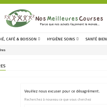
HÉ, CAFÉ & BOISSON
HYGIÈNE SOINS
SANTÉ BIE
Pâtisseries, Moelleux Et Cakes
Sucres En Morceaux, Bûchettes
Barre De Céréales, Pâte D\'amande
Tomates (purée, Coulis, Concentré....)
Levure De Bière Et Germe De Blé
Cotons
Tampo
Shampooin
dres
RES
Veuillez nous excuser pour ce désagrément.
Recherchez à nouveau ce que vous cherchez