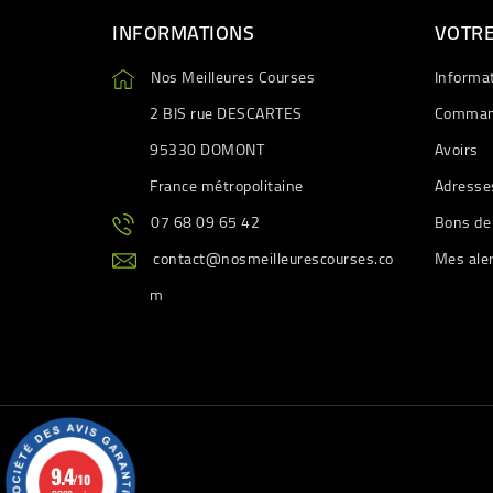
INFORMATIONS
VOTR
Nos Meilleures Courses
Informa
2 BIS rue DESCARTES
Comman
95330 DOMONT
Avoirs
France métropolitaine
Adresse
07 68 09 65 42
Bons de
contact@nosmeilleurescourses.co
Mes ale
m
9.4
/10