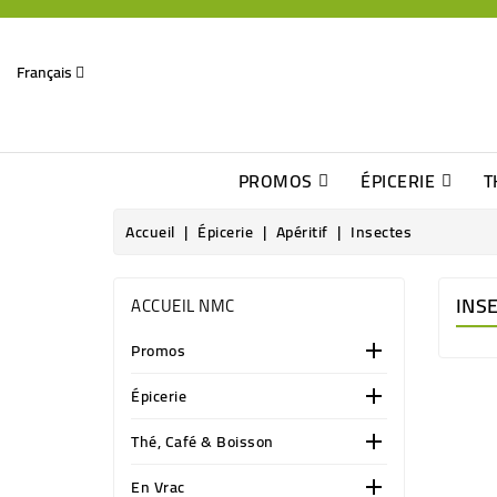
Français
PROMOS
ÉPICERIE
T
Dates Dépassées, Jusqu\'à -70% De Réduction
Découverte De Beaux Produits Au Détour D\'une Bonne Affaire
Sucres & Édulcorants Naturels
Chocolats, Barres & Confiserie
Accueil
Épicerie
Apéritif
Insectes
INS
ACCUEIL NMC
Promos

Épicerie

Thé, Café & Boisson

En Vrac
