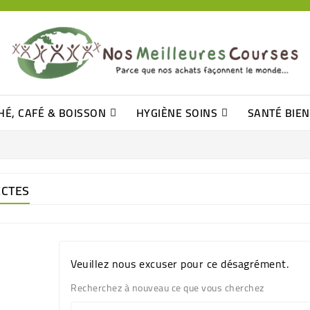
HÉ, CAFÉ & BOISSON
HYGIÈNE SOINS
SANTÉ BIE
Pâtisseries, Moelleux Et Cakes
Sucres En Morceaux, Bûchettes
Barre De Céréales, Pâte D\'amande
Tomates (purée, Coulis, Concentré....)
Levure De Bière Et Germe De Blé
Cotons
Tampo
Shampooin
ECTES
Veuillez nous excuser pour ce désagrément.
Recherchez à nouveau ce que vous cherchez