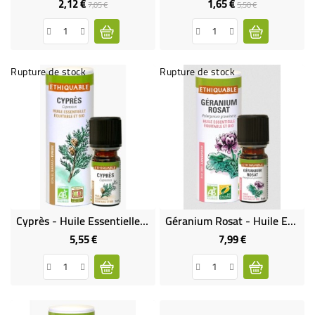
2,12 €
1,65 €
Prix
Prix
Prix
Prix
7,05 €
5,50 €
de
de
base
base
Rupture de stock
Rupture de stock
Cyprès - Huile Essentielle Bio & Équitable
Géranium Rosat - Huile Essentielle Bio & Équitable
5,55 €
7,99 €
Prix
Prix