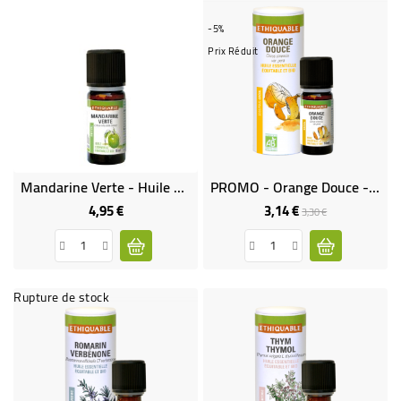
-5%
Prix Réduit
Mandarine Verte - Huile Essentielle Bio & Équitable
PROMO - Orange Douce - Huile Essentielle Bio & Équitable
4,95 €
3,14 €
Prix
Prix
Prix
3,30 €
de
base
Rupture de stock