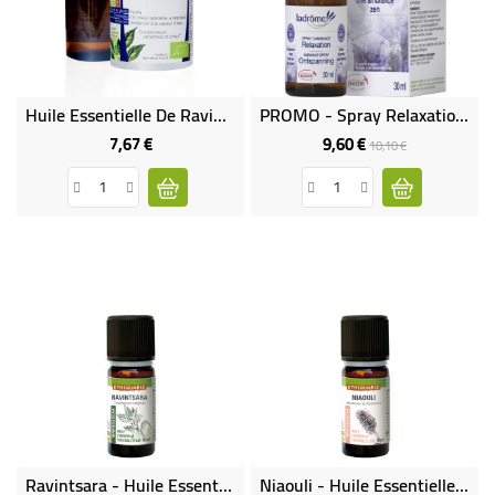
BÉBÉ
CULTUREL
Huile Essentielle De Ravintsara Bio
PROMO - Spray Relaxation Aux Huiles Essentielles Bio - DERNIERS STOCKS
7,67 €
9,60 €
Prix
Prix
Prix
10,10 €
de
base
Ravintsara - Huile Essentielle Bio & Équitable
Niaouli - Huile Essentielle Bio & Équitable