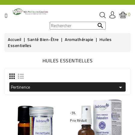
CATÉGORIE
0
PROMOS

Accueil
Santé Bien-Être
Aromathérapie
Huiles
ÉPICERIE
Essentielles
THÉ,
HUILES ESSENTIELLES
CAFÉ
&
BOISSON
Pertinence

HYGIÈNE
SOINS
SANTÉ
-5%
BIEN-
Prix Réduit
ÊTRE