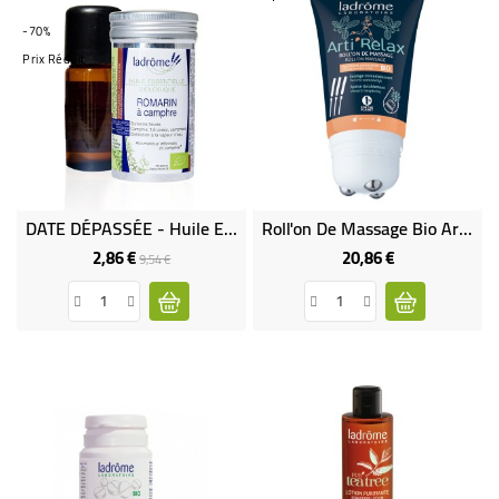
-70%
Prix Réduit
DATE DÉPASSÉE - Huile Essentielle De Romarin À Camphre Bio
Roll'on De Massage Bio Arti'Relax - 100 ML
2,86 €
20,86 €
Prix
Prix
Prix
9,54 €
de
base