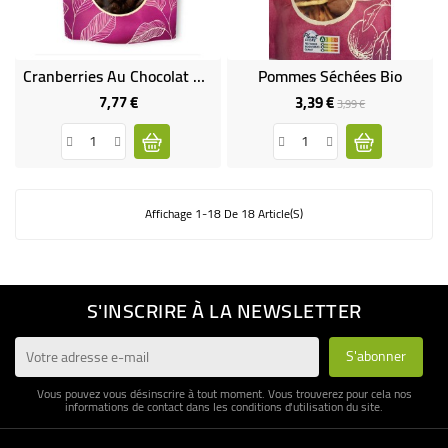
Cranberries Au Chocolat Noir
Pommes Séchées Bio
7,77 €
3,39 €
Prix
Prix
Prix
3,99 €
de
base
Affichage 1-18 De 18 Article(s)
S'INSCRIRE À LA NEWSLETTER
Vous pouvez vous désinscrire à tout moment. Vous trouverez pour cela nos
informations de contact dans les conditions d'utilisation du site.