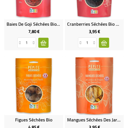
BÉBÉ
CULTUREL
Baies De Goji Séchées Bio De Chine
Cranberries Séchées Bio Du Québec
7,80 €
3,95 €
Prix
Prix
Figues Séchées Bio
Mangues Séchées Des Jardins De Banfora Bio 125 G
4,85 €
3,95 €
Prix
Prix