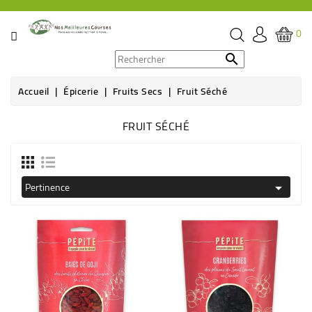
CATÉGORIE
0
PROMOS

Accueil
Épicerie
Fruits Secs
Fruit Séché
ÉPICERIE
FRUIT SÉCHÉ
THÉ,
CAFÉ
&
BOISSON
Pertinence

HYGIÈNE
SOINS
SANTÉ
BIEN-
ÊTRE