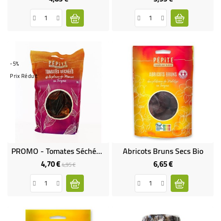
-5%
Prix Réduit
PROMO - Tomates Séchées Bio
Abricots Bruns Secs Bio
4,70 €
6,65 €
Prix
Prix
Prix
4,95 €
de
base