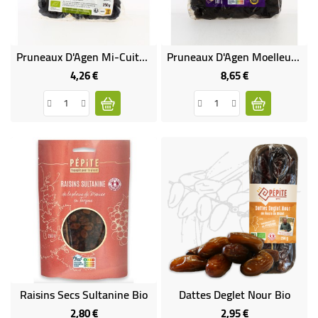
Pruneaux D'Agen Mi-Cuits Bio & Équitable
Pruneaux D'Agen Moelleux Et Très Gros -entiers Bio
4,26 €
8,65 €
Prix
Prix
Raisins Secs Sultanine Bio
Dattes Deglet Nour Bio
2,80 €
2,95 €
Prix
Prix