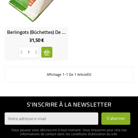
BÉBÉ
CULTUREL
Berlingots (bûchettes) De Sucre De Canne Blond Bio & Équitable VRAC RHD
31,50 €
Prix
Affichage 1-1 De 1 Article(s)
S'INSCRIRE À LA NEWSLETTER
Vous pouvez vous désinscrire à tout moment. Vous trouverez pour cela nos
informations de contact dans les conditions d'utilisation du site.