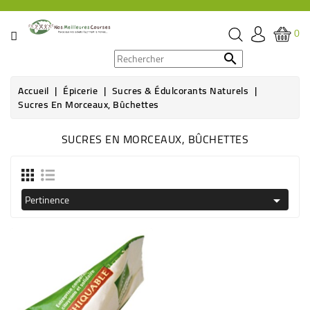
CATÉGORIE
0
PROMOS

Accueil
Épicerie
Sucres & Édulcorants Naturels
ÉPICERIE
Sucres En Morceaux, Bûchettes
THÉ,
SUCRES EN MORCEAUX, BÛCHETTES
CAFÉ
&
BOISSON
Pertinence

HYGIÈNE
SOINS
SANTÉ
BIEN-
ÊTRE