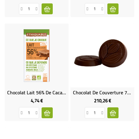
Chocolat Lait 56% De Cacao Pérou Grand Cru Cusco Pérou Bio & Équitable
Chocolat De Couverture 78% Bio & Équitable VRAC RHD 5 Kg
4,74 €
210,26 €
Prix
Prix