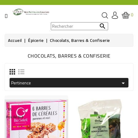
CATÉGORIE
0
PROMOS

Accueil
Épicerie
Chocolats, Barres & Confiserie
ÉPICERIE
CHOCOLATS, BARRES & CONFISERIE
THÉ,
CAFÉ
&
BOISSON
Pertinence

HYGIÈNE
SOINS
-5%
SANTÉ
Prix Réduit
BIEN-
ÊTRE