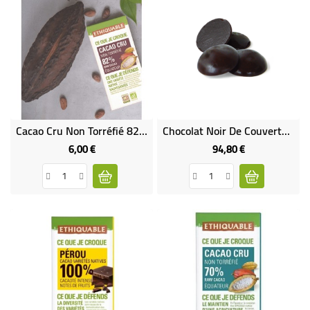
Cacao Cru Non Torréfié 82% De Cacao Bio & Équitable
Chocolat Noir De Couverture En Goutte 65% Bio & Équitable VRAC RHD 5 Kg
6,00 €
94,80 €
Prix
Prix