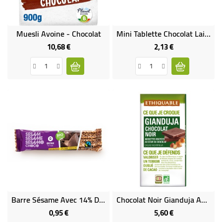
Muesli Avoine - Chocolat
Mini Tablette Chocolat Lait Amande Bio & Équitable
10,68 €
2,13 €
Prix
Prix
Barre Sésame Avec 14% De Chocolat Noir Bio Et Équitable
Chocolat Noir Gianduja Avec Noisettes Broyées Bio & Équitable
0,95 €
5,60 €
Prix
Prix