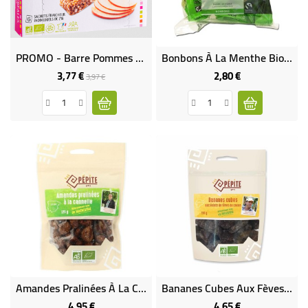
BÉBÉ
CULTUREL
PROMO - Barre Pommes Et Miel Bio
Bonbons À La Menthe Bio & Équitable
3,77 €
2,80 €
Prix
Prix
Prix
3,97 €
de
base
Amandes Pralinées À La Cannelle Bio
Bananes Cubes Aux Fèves De Cacao Bio
4,95 €
4,65 €
Prix
Prix