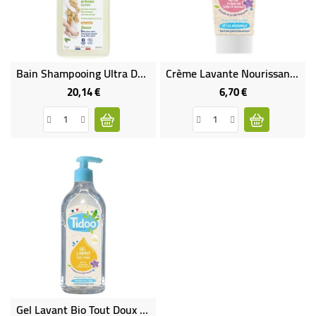
BÉBÉ
CULTUREL
Bain Shampooing Ultra Doux Sans Sulfates, Hypoallergénique
Crème Lavante Nourissante À L'Huile De LIN Bio
20,14 €
6,70 €
Prix
Prix
Gel Lavant Bio Tout Doux TIDOO - 495 Ml