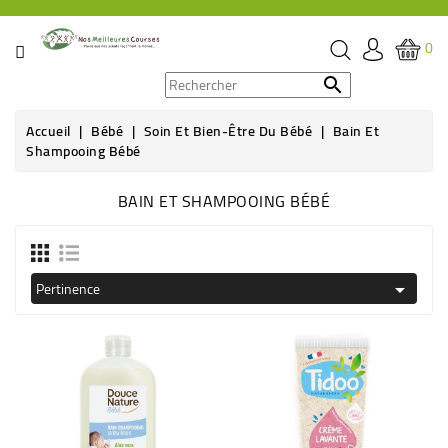
CATÉGORIE
0
PROMOS

Accueil
Bébé
Soin Et Bien-Être Du Bébé
Bain Et
ÉPICERIE
Shampooing Bébé
THÉ,
BAIN ET SHAMPOOING BÉBÉ
CAFÉ
&
BOISSON
Pertinence

HYGIÈNE
SOINS
SANTÉ
BIEN-
ÊTRE