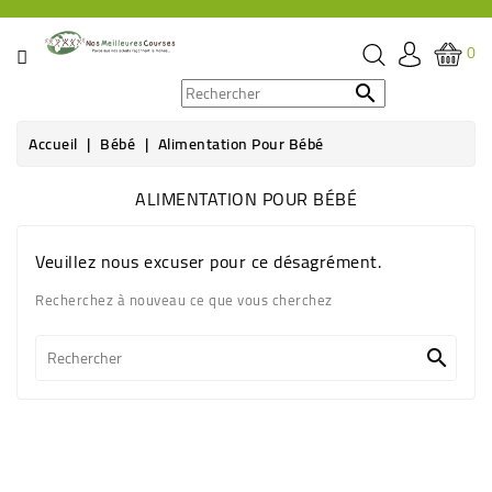
CATÉGORIE
0
PROMOS

Accueil
Bébé
Alimentation Pour Bébé
ÉPICERIE
ALIMENTATION POUR BÉBÉ
THÉ,
CAFÉ
&
Veuillez nous excuser pour ce désagrément.
BOISSON
Recherchez à nouveau ce que vous cherchez
HYGIÈNE
SOINS

SANTÉ
BIEN-
ÊTRE