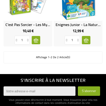
BÉBÉ
CULTUREL
C'est Pas Sorcier - Les Mystères De La Science 2
Enigmes Junior - La Nature - Bioviva
10,40 €
12,99 €
Prix
Prix
Affichage 1-2 De 2 Article(s)
S'INSCRIRE À LA NEWSLETTER
Vous pouvez vous désinscrire à tout moment. Vous trouverez pour cela nos
informations de contact dans les conditions d'utilisation du site.