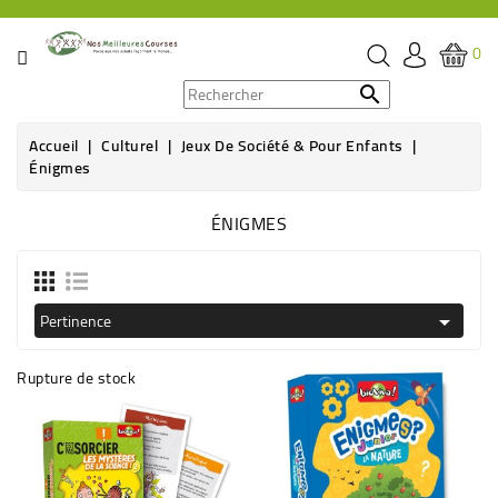
CATÉGORIE
0
PROMOS

Accueil
Culturel
Jeux De Société & Pour Enfants
ÉPICERIE
Énigmes
THÉ,
ÉNIGMES
CAFÉ
&
BOISSON
Pertinence

HYGIÈNE
SOINS
Rupture de stock
SANTÉ
BIEN-
ÊTRE